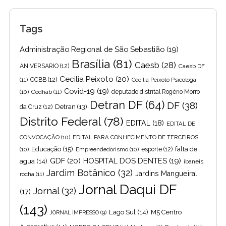
Tags
Administração Regional de São Sebastião
(19)
Brasília
(81)
Caesb
(28)
ANIVERSARIO
(12)
Caesb DF
Cecilia Peixoto
(20)
(11)
CCBB
(12)
Cecília Peixoto Psicóloga
Covid-19
(19)
(10)
Codhab
(11)
deputado distrital Rogério Morro
Detran DF
(64)
DF
(38)
Detran
(13)
da Cruz
(12)
Distrito Federal
(78)
EDITAL
(18)
EDITAL DE
CONVOCAÇÃO
(10)
EDITAL PARA CONHECIMENTO DE TERCEIROS
Educação
(15)
falta de
(10)
Empreendedorismo
(10)
esporte
(12)
GDF
(20)
HOSPITAL DOS DENTES
(19)
agua
(14)
ibaneis
Jardim Botânico
(32)
Jardins Mangueiral
rocha
(11)
Jornal Daqui DF
Jornal
(32)
(17)
(143)
Lago Sul
(14)
M5 Centro
JORNAL IMPRESSO
(9)