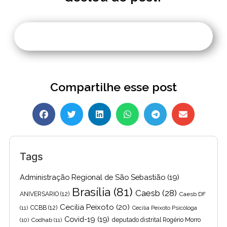
Compartilhe esse post
Tags
Administração Regional de São Sebastião
(19)
Brasília
(81)
Caesb
(28)
ANIVERSARIO
(12)
Caesb DF
Cecilia Peixoto
(20)
(11)
CCBB
(12)
Cecília Peixoto Psicóloga
Covid-19
(19)
(10)
Codhab
(11)
deputado distrital Rogério Morro