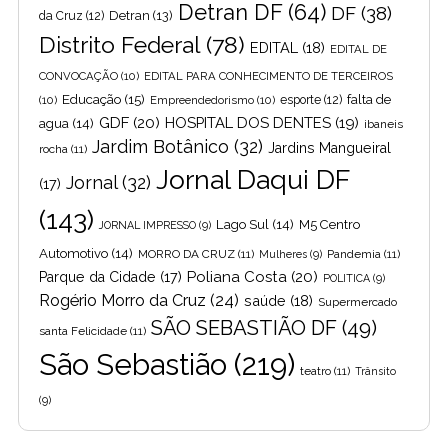
Detran DF
(64)
DF
(38)
Detran
(13)
da Cruz
(12)
Distrito Federal
(78)
EDITAL
(18)
EDITAL DE
CONVOCAÇÃO
(10)
EDITAL PARA CONHECIMENTO DE TERCEIROS
Educação
(15)
falta de
(10)
Empreendedorismo
(10)
esporte
(12)
GDF
(20)
HOSPITAL DOS DENTES
(19)
agua
(14)
ibaneis
Jardim Botânico
(32)
Jardins Mangueiral
rocha
(11)
Jornal Daqui DF
Jornal
(32)
(17)
(143)
Lago Sul
(14)
M5 Centro
JORNAL IMPRESSO
(9)
Automotivo
(14)
MORRO DA CRUZ
(11)
Pandemia
(11)
Mulheres
(9)
Poliana Costa
(20)
Parque da Cidade
(17)
POLITICA
(9)
Rogério Morro da Cruz
(24)
saúde
(18)
Supermercado
SÃO SEBASTIÃO DF
(49)
santa Felicidade
(11)
São Sebastião
(219)
teatro
(11)
Trânsito
(9)