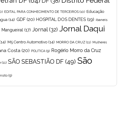
Distrito Federal
etran DF
(64)
DF
(38)
Educação
0)
EDITAL PARA CONHECIMENTO DE TERCEIROS
(10)
GDF
(20)
HOSPITAL DOS DENTES
(19)
 agua
(14)
ibaneis
Jornal Daqui
Jornal
(32)
s Mangueiral
(17)
(14)
M5 Centro Automotivo
(14)
MORRO DA CRUZ
(11)
Mulheres
Rogério Morro da Cruz
ana Costa
(20)
POLITICA
(9)
São
SÃO SEBASTIÃO DF
(49)
e
(11)
nsito
(9)