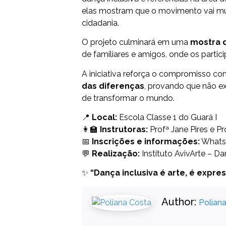
elas mostram que o movimento vai mu
cidadania.
O projeto culminará em uma
mostra 
de familiares e amigos, onde os parti
A iniciativa reforça o compromisso c
das diferenças
, provando que não ex
de transformar o mundo.
📍
Local:
Escola Classe 1 do Guará I
👩‍🏫
Instrutoras:
Profª Jane Pires e P
📅
Inscrições e informações:
Whats
💬
Realização:
Instituto AvivArte – Da
✨
“Dança inclusiva é arte, é expr
Author:
Polian