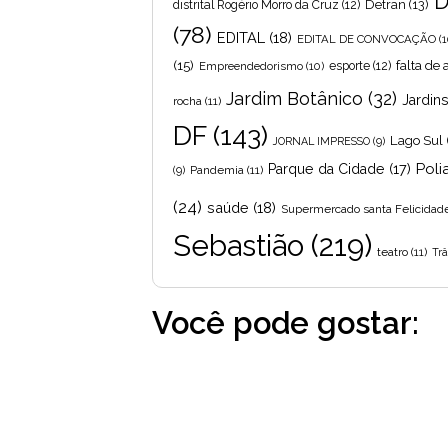
D
Detran
(13)
distrital Rogério Morro da Cruz
(12)
(78)
EDITAL
(18)
EDITAL DE CONVOCAÇÃO
(1
(15)
falta de
Empreendedorismo
(10)
esporte
(12)
Jardim Botânico
(32)
Jardin
rocha
(11)
DF
(143)
Lago Sul
JORNAL IMPRESSO
(9)
Poli
Parque da Cidade
(17)
Pandemia
(11)
(9)
(24)
saúde
(18)
Supermercado santa Felicidad
Sebastião
(219)
teatro
(11)
Trâ
Você pode gostar: