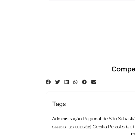
Compar
Tags
Administração Regional de São Sebasti
Cecilia Peixoto
(20)
Caesb DF
(11)
CCBB
(12)