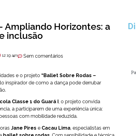
– Ampliando Horizontes: a
Di
e inclusão
12:19 am
Sem comentários
Pa
lidades e o projeto
“Ballet Sobre Rodas –
o inspirador de como a dança pode derrubar
ão.
cola Classe 1 do Guará I
, o projeto convida
ncia, a participarem de uma experiência única:
 pessoas com mobilidade reduzida.
soras
Jane Pires
e
Cacau Lima
, especialistas em
de
ballet sobre rodas
. Com sensibilidade e técnica,