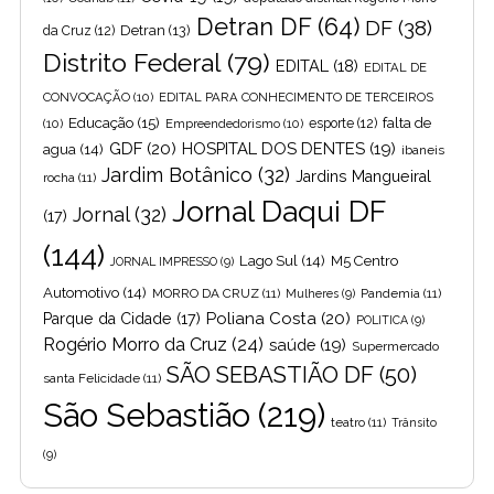
Detran DF
(64)
DF
(38)
Detran
(13)
da Cruz
(12)
Distrito Federal
(79)
EDITAL
(18)
EDITAL DE
CONVOCAÇÃO
(10)
EDITAL PARA CONHECIMENTO DE TERCEIROS
Educação
(15)
falta de
(10)
Empreendedorismo
(10)
esporte
(12)
GDF
(20)
HOSPITAL DOS DENTES
(19)
agua
(14)
ibaneis
Jardim Botânico
(32)
Jardins Mangueiral
rocha
(11)
Jornal Daqui DF
Jornal
(32)
(17)
(144)
Lago Sul
(14)
M5 Centro
JORNAL IMPRESSO
(9)
Automotivo
(14)
MORRO DA CRUZ
(11)
Pandemia
(11)
Mulheres
(9)
Poliana Costa
(20)
Parque da Cidade
(17)
POLITICA
(9)
Rogério Morro da Cruz
(24)
saúde
(19)
Supermercado
SÃO SEBASTIÃO DF
(50)
santa Felicidade
(11)
São Sebastião
(219)
teatro
(11)
Trânsito
(9)