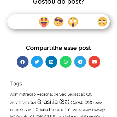
Gostou do post?
Compartilhe esse post
Tags
Administração Regional de São Sebastião
(19)
Brasília
(82)
Caesb
(28)
ANIVERSARIO
(12)
Caesb
Cecilia Peixoto
(21)
DF
(11)
CCBB
(12)
Cecília Peixoto Psicóloga
Covid-19
(19)
(10)
Codhab
(11)
deputado distrital Rogério Morro