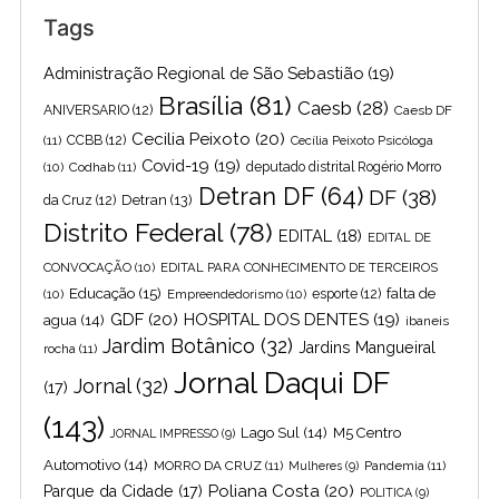
Tags
Administração Regional de São Sebastião
(19)
Brasília
(81)
Caesb
(28)
ANIVERSARIO
(12)
Caesb DF
Cecilia Peixoto
(20)
(11)
CCBB
(12)
Cecília Peixoto Psicóloga
Covid-19
(19)
(10)
Codhab
(11)
deputado distrital Rogério Morro
Detran DF
(64)
DF
(38)
Detran
(13)
da Cruz
(12)
Distrito Federal
(78)
EDITAL
(18)
EDITAL DE
CONVOCAÇÃO
(10)
EDITAL PARA CONHECIMENTO DE TERCEIROS
Educação
(15)
falta de
(10)
Empreendedorismo
(10)
esporte
(12)
GDF
(20)
HOSPITAL DOS DENTES
(19)
agua
(14)
ibaneis
Jardim Botânico
(32)
Jardins Mangueiral
rocha
(11)
Jornal Daqui DF
Jornal
(32)
(17)
(143)
Lago Sul
(14)
M5 Centro
JORNAL IMPRESSO
(9)
Automotivo
(14)
MORRO DA CRUZ
(11)
Pandemia
(11)
Mulheres
(9)
Poliana Costa
(20)
Parque da Cidade
(17)
POLITICA
(9)