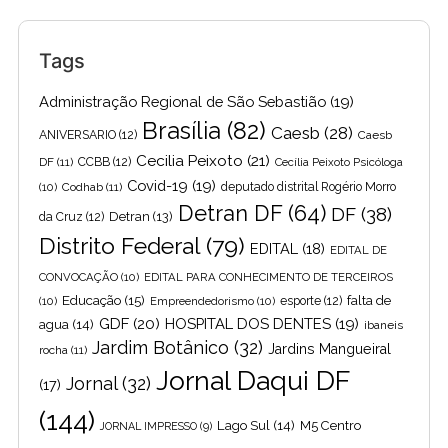
Tags
Administração Regional de São Sebastião
(19)
Brasília
(82)
Caesb
(28)
ANIVERSARIO
(12)
Caesb
Cecilia Peixoto
(21)
DF
(11)
CCBB
(12)
Cecília Peixoto Psicóloga
Covid-19
(19)
(10)
Codhab
(11)
deputado distrital Rogério Morro
Detran DF
(64)
DF
(38)
Detran
(13)
da Cruz
(12)
Distrito Federal
(79)
EDITAL
(18)
EDITAL DE
CONVOCAÇÃO
(10)
EDITAL PARA CONHECIMENTO DE TERCEIROS
Educação
(15)
falta de
(10)
Empreendedorismo
(10)
esporte
(12)
GDF
(20)
HOSPITAL DOS DENTES
(19)
agua
(14)
ibaneis
Jardim Botânico
(32)
Jardins Mangueiral
rocha
(11)
Jornal Daqui DF
Jornal
(32)
(17)
(144)
Lago Sul
(14)
M5 Centro
JORNAL IMPRESSO
(9)