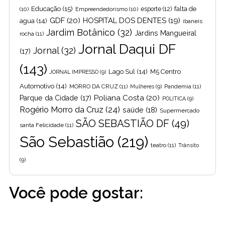
Educação
(15)
falta de
(10)
Empreendedorismo
(10)
esporte
(12)
GDF
(20)
HOSPITAL DOS DENTES
(19)
agua
(14)
ibaneis
Jardim Botânico
(32)
Jardins Mangueiral
rocha
(11)
Jornal Daqui DF
Jornal
(32)
(17)
(143)
Lago Sul
(14)
M5 Centro
JORNAL IMPRESSO
(9)
Automotivo
(14)
MORRO DA CRUZ
(11)
Pandemia
(11)
Mulheres
(9)
Poliana Costa
(20)
Parque da Cidade
(17)
POLITICA
(9)
Rogério Morro da Cruz
(24)
saúde
(18)
Supermercado
SÃO SEBASTIÃO DF
(49)
santa Felicidade
(11)
São Sebastião
(219)
teatro
(11)
Trânsito
(9)
Você pode gostar: