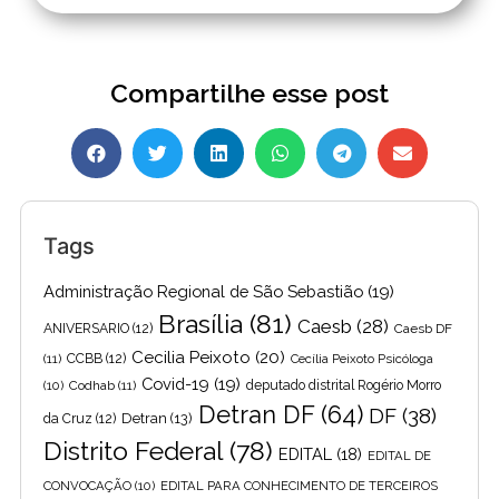
Compartilhe esse post
Tags
Administração Regional de São Sebastião
(19)
Brasília
(81)
Caesb
(28)
ANIVERSARIO
(12)
Caesb DF
Cecilia Peixoto
(20)
(11)
CCBB
(12)
Cecília Peixoto Psicóloga
Covid-19
(19)
(10)
Codhab
(11)
deputado distrital Rogério Morro
Detran DF
(64)
DF
(38)
Detran
(13)
da Cruz
(12)
Distrito Federal
(78)
EDITAL
(18)
EDITAL DE
CONVOCAÇÃO
(10)
EDITAL PARA CONHECIMENTO DE TERCEIROS