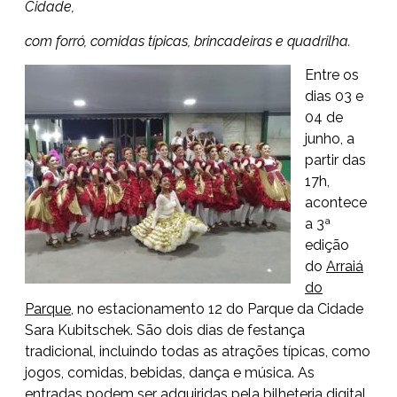
Cidade,
com forró, comidas típicas, brincadeiras e quadrilha.
Entre os
dias 03 e
04 de
junho, a
partir das
17h,
acontece
a 3ª
edição
do
Arraiá
do
Parque
, no estacionamento 12 do Parque da Cidade
Sara Kubitschek. São dois dias de festança
tradicional, incluindo todas as atrações típicas, como
jogos, comidas, bebidas, dança e música. As
entradas podem ser adquiridas pela
bilheteria digital
.