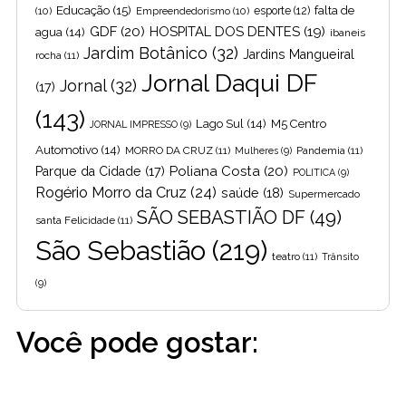
Educação
(15)
falta de
(10)
Empreendedorismo
(10)
esporte
(12)
GDF
(20)
HOSPITAL DOS DENTES
(19)
agua
(14)
ibaneis
Jardim Botânico
(32)
Jardins Mangueiral
rocha
(11)
Jornal Daqui DF
Jornal
(32)
(17)
(143)
Lago Sul
(14)
M5 Centro
JORNAL IMPRESSO
(9)
Automotivo
(14)
MORRO DA CRUZ
(11)
Pandemia
(11)
Mulheres
(9)
Poliana Costa
(20)
Parque da Cidade
(17)
POLITICA
(9)
Rogério Morro da Cruz
(24)
saúde
(18)
Supermercado
SÃO SEBASTIÃO DF
(49)
santa Felicidade
(11)
São Sebastião
(219)
teatro
(11)
Trânsito
(9)
Você pode gostar: