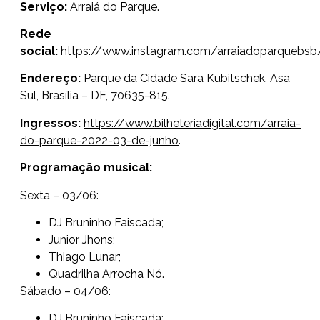
Serviço:
Arraiá do Parque.
Rede
social:
https://www.instagram.com/arraiadoparquebsb
Endereço:
Parque da Cidade Sara Kubitschek, Asa
Sul, Brasília – DF, 70635-815.
Ingressos:
https://www.bilheteriadigital.com/arraia-
do-parque-2022-03-de-junho
.
Programação musical:
Sexta – 03/06:
DJ Bruninho Faiscada;
Junior Jhons;
Thiago Lunar;
Quadrilha Arrocha Nó.
Sábado – 04/06:
DJ Bruninho Faiscada;