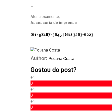
—
Atenciosamente,
Assessoria de imprensa
(61) 98167-3645
|
(61) 3263-6223
Author:
Poliana Costa
Gostou do post?
+1
0
+1
0
+1
0