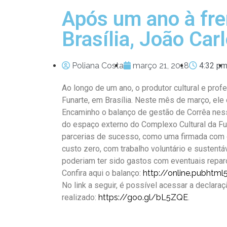
Após um ano à fre
Brasília, João Ca
Poliana Costa
março 21, 2018
4:32 p
Ao longo de um ano, o produtor cultural e pro
Funarte, em Brasília. Neste mês de março, ele
Encaminho o balanço de gestão de Corrêa nes
do espaço externo do Complexo Cultural da Funa
parcerias de sucesso, como uma firmada com o
custo zero, com trabalho voluntário e susten
poderiam ter sido gastos com eventuais repar
Confira aqui o balanço:
http://online.pubhtml
No link a seguir, é possível acessar a declara
realizado:
https://goo.gl/bL5Z
QE
.