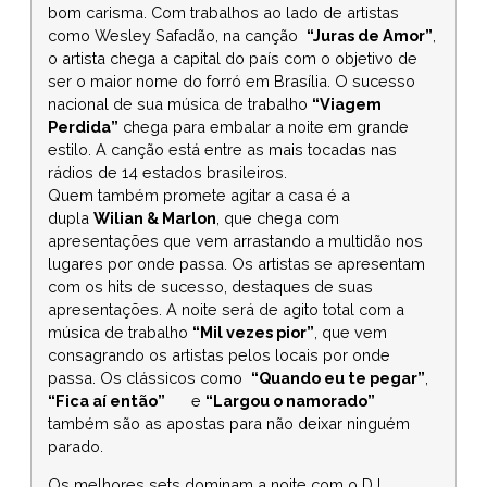
bom carisma. Com trabalhos ao lado de artistas
como Wesley Safadão, na canção
“Juras de Amor”
,
o artista chega a capital do país com o objetivo de
ser o maior nome do forró em Brasília. O sucesso
nacional de sua música de trabalho
“Viagem
Perdida”
chega para embalar a noite em grande
estilo. A canção está entre as mais tocadas nas
rádios de 14 estados brasileiros.
Quem também promete agitar a casa é a
dupla
Wilian & Marlon
, que chega com
apresentações que vem arrastando a multidão nos
lugares por onde passa. Os artistas se apresentam
com os hits de sucesso, destaques de suas
apresentações. A noite será de agito total com a
música de trabalho
“Mil vezes pior”
, que vem
consagrando os artistas pelos locais por onde
passa. Os clássicos como
“Quando eu te pegar”
,
“Fica aí então”
e
“Largou o namorado”
também são as apostas para não deixar ninguém
parado.
Os melhores sets dominam a noite com o DJ