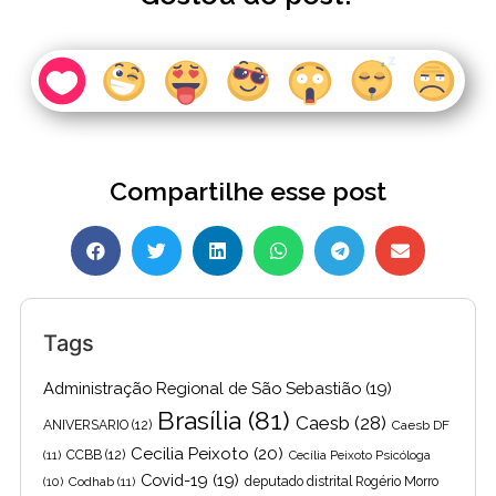
Compartilhe esse post
Tags
Administração Regional de São Sebastião
(19)
Brasília
(81)
Caesb
(28)
ANIVERSARIO
(12)
Caesb DF
Cecilia Peixoto
(20)
(11)
CCBB
(12)
Cecília Peixoto Psicóloga
Covid-19
(19)
(10)
Codhab
(11)
deputado distrital Rogério Morro