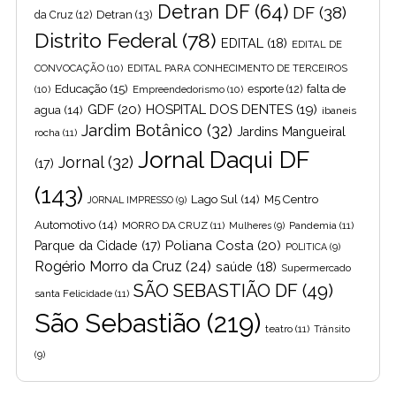
Detran DF
(64)
DF
(38)
Detran
(13)
da Cruz
(12)
Distrito Federal
(78)
EDITAL
(18)
EDITAL DE
CONVOCAÇÃO
(10)
EDITAL PARA CONHECIMENTO DE TERCEIROS
Educação
(15)
falta de
(10)
Empreendedorismo
(10)
esporte
(12)
GDF
(20)
HOSPITAL DOS DENTES
(19)
agua
(14)
ibaneis
Jardim Botânico
(32)
Jardins Mangueiral
rocha
(11)
Jornal Daqui DF
Jornal
(32)
(17)
(143)
Lago Sul
(14)
M5 Centro
JORNAL IMPRESSO
(9)
Automotivo
(14)
MORRO DA CRUZ
(11)
Pandemia
(11)
Mulheres
(9)
Poliana Costa
(20)
Parque da Cidade
(17)
POLITICA
(9)
Rogério Morro da Cruz
(24)
saúde
(18)
Supermercado
SÃO SEBASTIÃO DF
(49)
santa Felicidade
(11)
São Sebastião
(219)
teatro
(11)
Trânsito
(9)