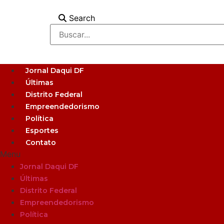
Ir
para
Search
o
conteúdo
Jornal Daqui DF
Últimas
Distrito Federal
Empreendedorismo
Política
Esportes
Contato
Menu
Jornal Daqui DF
Últimas
Distrito Federal
Empreendedorismo
Política