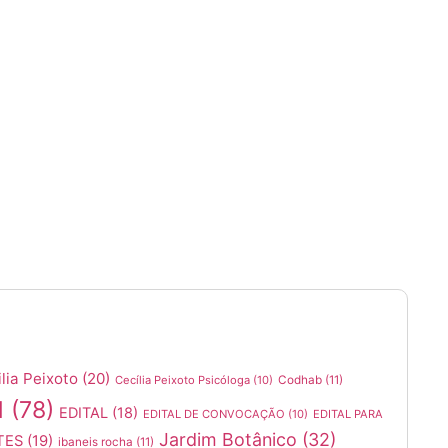
lia Peixoto
(20)
Cecília Peixoto Psicóloga
(10)
Codhab
(11)
l
(78)
EDITAL
(18)
EDITAL DE CONVOCAÇÃO
(10)
EDITAL PARA
Jardim Botânico
(32)
TES
(19)
ibaneis rocha
(11)