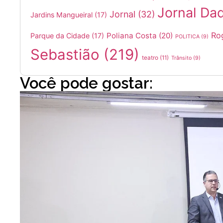
Jornal Da
Jornal
(32)
Jardins Mangueiral
(17)
Ro
Poliana Costa
(20)
Parque da Cidade
(17)
POLITICA
(9)
Sebastião
(219)
teatro
(11)
Trânsito
(9)
Você pode gostar: