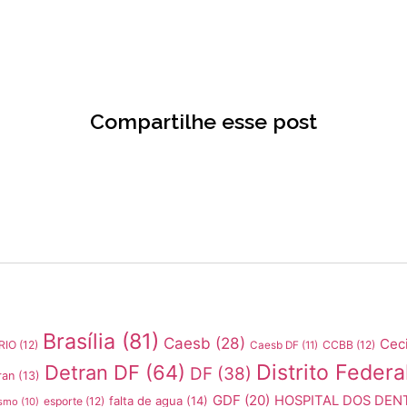
1
Compartilhe esse post
Brasília
(81)
Caesb
(28)
Ceci
RIO
(12)
CCBB
(12)
Caesb DF
(11)
Distrito Federa
Detran DF
(64)
DF
(38)
ran
(13)
GDF
(20)
HOSPITAL DOS DEN
falta de agua
(14)
esporte
(12)
smo
(10)