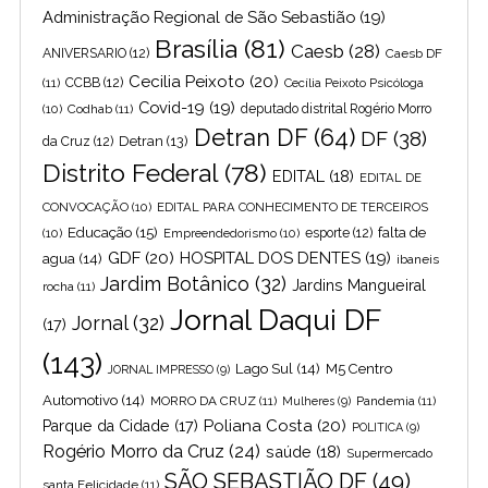
Administração Regional de São Sebastião
(19)
Brasília
(81)
Caesb
(28)
ANIVERSARIO
(12)
Caesb DF
Cecilia Peixoto
(20)
(11)
CCBB
(12)
Cecília Peixoto Psicóloga
Covid-19
(19)
(10)
Codhab
(11)
deputado distrital Rogério Morro
Detran DF
(64)
DF
(38)
Detran
(13)
da Cruz
(12)
Distrito Federal
(78)
EDITAL
(18)
EDITAL DE
CONVOCAÇÃO
(10)
EDITAL PARA CONHECIMENTO DE TERCEIROS
Educação
(15)
falta de
(10)
Empreendedorismo
(10)
esporte
(12)
GDF
(20)
HOSPITAL DOS DENTES
(19)
agua
(14)
ibaneis
Jardim Botânico
(32)
Jardins Mangueiral
rocha
(11)
Jornal Daqui DF
Jornal
(32)
(17)
(143)
Lago Sul
(14)
M5 Centro
JORNAL IMPRESSO
(9)
Automotivo
(14)
MORRO DA CRUZ
(11)
Pandemia
(11)
Mulheres
(9)
Poliana Costa
(20)
Parque da Cidade
(17)
POLITICA
(9)
Rogério Morro da Cruz
(24)
saúde
(18)
Supermercado
SÃO SEBASTIÃO DF
(49)
santa Felicidade
(11)