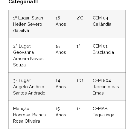
Categoria III
1º Lugar: Sarah
16
2°G
CEM 04-
Hellen Severo
Anos
Ceilândia
da Silva
2º Lugar:
15
1º
CEM 01
Geovanna
Anos
Brazlandia
Amorim Neves
Souza
3º Lugar:
14
1°O
CEM 804
Ângelo Antônio
Anos
Recanto das
Santos Andrade
Emas
Menção
15
1º
CEMAB
Honrosa: Bianca
Anos
Taguatinga
Rosa Oliveira