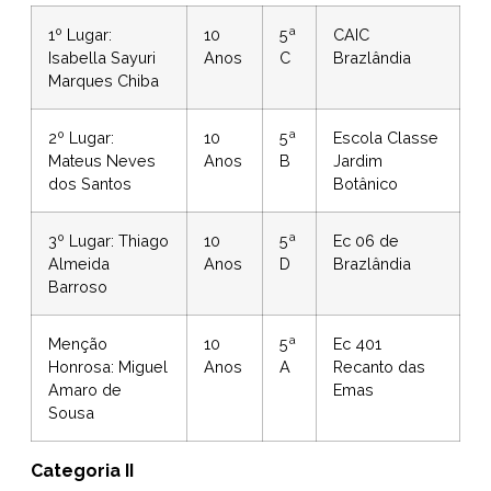
1º Lugar:
10
5ª
CAIC
Isabella Sayuri
Anos
C
Brazlândia
Marques Chiba
2º Lugar:
10
5ª
Escola Classe
Mateus Neves
Anos
B
Jardim
dos Santos
Botânico
3º Lugar: Thiago
10
5ª
Ec 06 de
Almeida
Anos
D
Brazlândia
Barroso
Menção
10
5ª
Ec 401
Honrosa: Miguel
Anos
A
Recanto das
Amaro de
Emas
Sousa
Categoria II