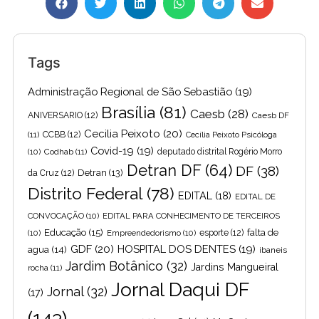
Tags
Administração Regional de São Sebastião
(19)
Brasília
(81)
Caesb
(28)
ANIVERSARIO
(12)
Caesb DF
Cecilia Peixoto
(20)
(11)
CCBB
(12)
Cecília Peixoto Psicóloga
Covid-19
(19)
(10)
Codhab
(11)
deputado distrital Rogério Morro
Detran DF
(64)
DF
(38)
Detran
(13)
da Cruz
(12)
Distrito Federal
(78)
EDITAL
(18)
EDITAL DE
CONVOCAÇÃO
(10)
EDITAL PARA CONHECIMENTO DE TERCEIROS
Educação
(15)
falta de
(10)
Empreendedorismo
(10)
esporte
(12)
GDF
(20)
HOSPITAL DOS DENTES
(19)
agua
(14)
ibaneis
Jardim Botânico
(32)
Jardins Mangueiral
rocha
(11)
Jornal Daqui DF
Jornal
(32)
(17)
(143)