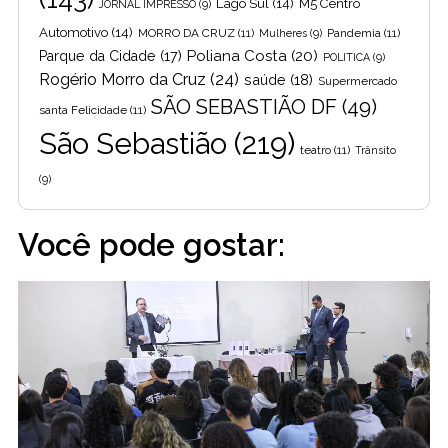
Lago Sul
(14)
M5 Centro
JORNAL IMPRESSO
(9)
Automotivo
(14)
MORRO DA CRUZ
(11)
Pandemia
(11)
Mulheres
(9)
Poliana Costa
(20)
Parque da Cidade
(17)
POLITICA
(9)
Rogério Morro da Cruz
(24)
saúde
(18)
Supermercado
SÃO SEBASTIÃO DF
(49)
santa Felicidade
(11)
São Sebastião
(219)
teatro
(11)
Trânsito
(9)
Você pode gostar: