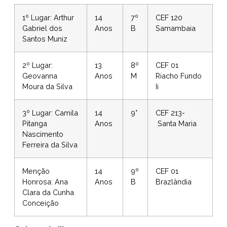
1º Lugar: Arthur
14
7º
CEF 120
Gabriel dos
Anos
B
Samambaia
Santos Muniz
2º Lugar:
13
8º
CEF 01
Geovanna
Anos
M
Riacho Fundo
Moura da Silva
Ii
3º Lugar: Camila
14
9°
CEF 213-
Pitanga
Anos
Santa Maria
Nascimento
Ferreira da Silva
Menção
14
9º
CEF 01
Honrosa: Ana
Anos
B
Brazlândia
Clara da Cunha
Conceição