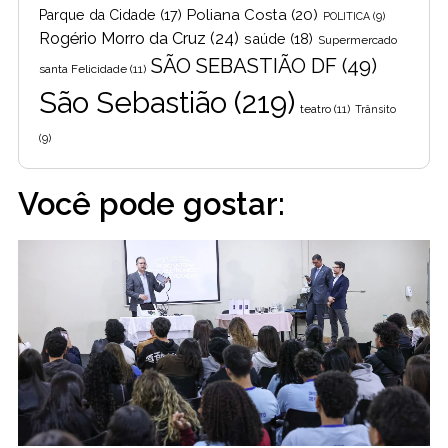
Poliana Costa
(20)
Parque da Cidade
(17)
POLITICA
(9)
Rogério Morro da Cruz
(24)
saúde
(18)
Supermercado
SÃO SEBASTIÃO DF
(49)
santa Felicidade
(11)
São Sebastião
(219)
teatro
(11)
Trânsito
(9)
Você pode gostar: