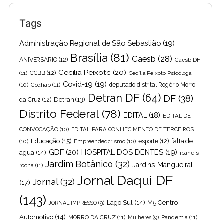
Tags
Administração Regional de São Sebastião
(19)
Brasília
(81)
Caesb
(28)
ANIVERSARIO
(12)
Caesb DF
Cecilia Peixoto
(20)
(11)
CCBB
(12)
Cecília Peixoto Psicóloga
Covid-19
(19)
(10)
Codhab
(11)
deputado distrital Rogério Morro
Detran DF
(64)
DF
(38)
Detran
(13)
da Cruz
(12)
Distrito Federal
(78)
EDITAL
(18)
EDITAL DE
CONVOCAÇÃO
(10)
EDITAL PARA CONHECIMENTO DE TERCEIROS
Educação
(15)
falta de
(10)
Empreendedorismo
(10)
esporte
(12)
GDF
(20)
HOSPITAL DOS DENTES
(19)
agua
(14)
ibaneis
Jardim Botânico
(32)
Jardins Mangueiral
rocha
(11)
Jornal Daqui DF
Jornal
(32)
(17)
(143)
Lago Sul
(14)
M5 Centro
JORNAL IMPRESSO
(9)
Automotivo
(14)
MORRO DA CRUZ
(11)
Pandemia
(11)
Mulheres
(9)