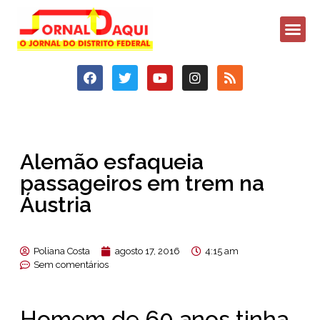
Alemão esfaqueia
passageiros em trem na
Áustria
Poliana Costa
agosto 17, 2016
4:15 am
Sem comentários
Homem de 60 anos tinha