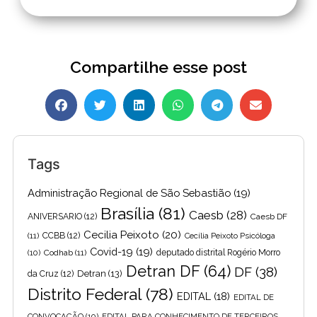
Compartilhe esse post
Tags
Administração Regional de São Sebastião
(19)
Brasília
(81)
Caesb
(28)
ANIVERSARIO
(12)
Caesb DF
Cecilia Peixoto
(20)
(11)
CCBB
(12)
Cecília Peixoto Psicóloga
Covid-19
(19)
(10)
Codhab
(11)
deputado distrital Rogério Morro
Detran DF
(64)
DF
(38)
Detran
(13)
da Cruz
(12)
Distrito Federal
(78)
EDITAL
(18)
EDITAL DE
CONVOCAÇÃO
(10)
EDITAL PARA CONHECIMENTO DE TERCEIROS