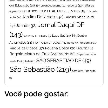
Educação
(15)
falta de
(10)
Empreendedorismo
(10)
esporte
(12)
GDF
(20)
HOSPITAL DOS DENTES
(19)
agua
(14)
ibaneis
Jardim Botânico
(32)
Jardins Mangueiral
rocha
(11)
Jornal Daqui DF
Jornal
(32)
(17)
(143)
Lago Sul
(14)
M5 Centro
JORNAL IMPRESSO
(9)
Automotivo
(14)
MORRO DA CRUZ
(11)
Pandemia
(11)
Mulheres
(9)
Poliana Costa
(20)
Parque da Cidade
(17)
POLITICA
(9)
Rogério Morro da Cruz
(24)
saúde
(18)
Supermercado
SÃO SEBASTIÃO DF
(49)
santa Felicidade
(11)
São Sebastião
(219)
teatro
(11)
Trânsito
(9)
Você pode gostar: