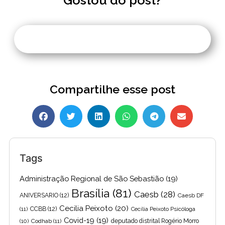
Gostou do post?
Compartilhe esse post
Tags
Administração Regional de São Sebastião
(19)
Brasília
(81)
Caesb
(28)
ANIVERSARIO
(12)
Caesb DF
Cecilia Peixoto
(20)
(11)
CCBB
(12)
Cecília Peixoto Psicóloga
Covid-19
(19)
(10)
Codhab
(11)
deputado distrital Rogério Morro