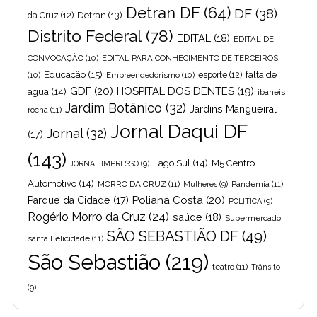
Detran DF
(64)
DF
(38)
Detran
(13)
da Cruz
(12)
Distrito Federal
(78)
EDITAL
(18)
EDITAL DE
CONVOCAÇÃO
(10)
EDITAL PARA CONHECIMENTO DE TERCEIROS
Educação
(15)
falta de
(10)
Empreendedorismo
(10)
esporte
(12)
GDF
(20)
HOSPITAL DOS DENTES
(19)
agua
(14)
ibaneis
Jardim Botânico
(32)
Jardins Mangueiral
rocha
(11)
Jornal Daqui DF
Jornal
(32)
(17)
(143)
Lago Sul
(14)
M5 Centro
JORNAL IMPRESSO
(9)
Automotivo
(14)
MORRO DA CRUZ
(11)
Pandemia
(11)
Mulheres
(9)
Poliana Costa
(20)
Parque da Cidade
(17)
POLITICA
(9)
Rogério Morro da Cruz
(24)
saúde
(18)
Supermercado
SÃO SEBASTIÃO DF
(49)
santa Felicidade
(11)
São Sebastião
(219)
teatro
(11)
Trânsito
(9)