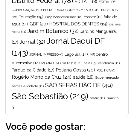
Distrito Federal
(78)
EDITAL
(18)
EDITAL DE
CONVOCAÇÃO
(10)
EDITAL PARA CONHECIMENTO DE TERCEIROS
Educação
(15)
falta de
(10)
Empreendedorismo
(10)
esporte
(12)
GDF
(20)
HOSPITAL DOS DENTES
(19)
agua
(14)
ibaneis
Jardim Botânico
(32)
Jardins Mangueiral
rocha
(11)
Jornal Daqui DF
Jornal
(32)
(17)
(143)
Lago Sul
(14)
M5 Centro
JORNAL IMPRESSO
(9)
Automotivo
(14)
MORRO DA CRUZ
(11)
Pandemia
(11)
Mulheres
(9)
Poliana Costa
(20)
Parque da Cidade
(17)
POLITICA
(9)
Rogério Morro da Cruz
(24)
saúde
(18)
Supermercado
SÃO SEBASTIÃO DF
(49)
santa Felicidade
(11)
São Sebastião
(219)
teatro
(11)
Trânsito
(9)
Você pode gostar: