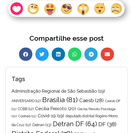
Compartilhe esse post
Tags
Administração Regional de São Sebastião
(19)
Brasília
(81)
Caesb
(28)
ANIVERSARIO
(12)
Caesb DF
Cecilia Peixoto
(20)
(11)
CCBB
(12)
Cecília Peixoto Psicóloga
Covid-19
(19)
(10)
Codhab
(11)
deputado distrital Rogério Morro
Detran DF
(64)
DF
(38)
Detran
(13)
da Cruz
(12)