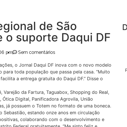
egional de São
D
e o suporte Daqui DF
:06 pm
Sem comentários
mações, o Jornal Daqui DF inova com o novo modelo
o para toda população que passa pela casa. “Muito
facilita a entrega gratuita do Daqui DF.” Disse o
ê, Varejão da Fartura, Taguabox, Shopping do Real,
Ótica Digital, Panificadora Agrovila, União
as, já possuem o Totem no formato de uma boneca.
o Sebastião, estando onze anos em circulação
 positivas, colaborando com o desenvolvimento e
rito Federal gratuitamente. “Me sinto feliz e