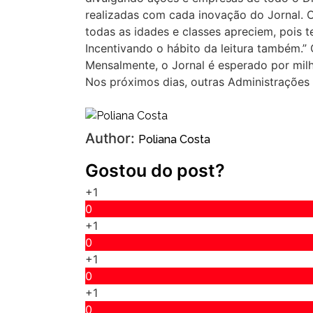
realizadas com cada inovação do Jornal. O
todas as idades e classes apreciem, pois te
Incentivando o hábito da leitura também.” 
Mensalmente, o Jornal é esperado por milha
Nos próximos dias, outras Administrações
Author:
Poliana Costa
Gostou do post?
+1
0
+1
0
+1
0
+1
0