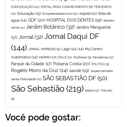
CONVOCAÇÃO
(10)
EDITAL PARA CONHECIMENTO DE TERCEIROS
Educação
(15)
falta de
(10)
Empreendedorismo
(10)
esporte
(12)
GDF
(20)
HOSPITAL DOS DENTES
(19)
agua
(14)
ibaneis
Jardim Botânico
(32)
Jardins Mangueiral
rocha
(11)
Jornal Daqui DF
Jornal
(32)
(17)
(144)
Lago Sul
(14)
M5 Centro
JORNAL IMPRESSO
(9)
Automotivo
(14)
MORRO DA CRUZ
(11)
Pandemia
(11)
Mulheres
(9)
Poliana Costa
(20)
Parque da Cidade
(17)
POLITICA
(9)
Rogério Morro da Cruz
(24)
saúde
(19)
Supermercado
SÃO SEBASTIÃO DF
(50)
santa Felicidade
(11)
São Sebastião
(219)
teatro
(11)
Trânsito
(9)
Você pode gostar: