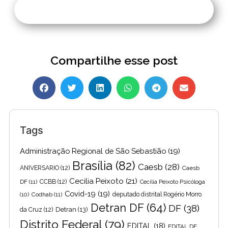
Compartilhe esse post
Tags
Administração Regional de São Sebastião
(19)
Brasília
(82)
Caesb
(28)
ANIVERSARIO
(12)
Caesb
Cecilia Peixoto
(21)
DF
(11)
CCBB
(12)
Cecília Peixoto Psicóloga
Covid-19
(19)
(10)
Codhab
(11)
deputado distrital Rogério Morro
Detran DF
(64)
DF
(38)
Detran
(13)
da Cruz
(12)
Distrito Federal
(79)
EDITAL
(18)
EDITAL DE