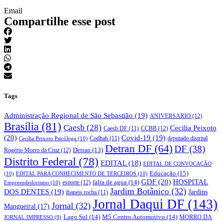
Email
Compartilhe esse post
Tags
Administração Regional de São Sebastião
(19)
ANIVERSARIO
(12)
Brasília
(81)
Caesb
(28)
Cecilia Peixoto
CCBB
(12)
Caesb DF
(11)
(20)
Covid-19
(19)
deputado distrital
Cecília Peixoto Psicóloga
(10)
Codhab
(11)
Detran DF
(64)
DF
(38)
Rogério Morro da Cruz
(12)
Detran
(13)
Distrito Federal
(78)
EDITAL
(18)
EDITAL DE CONVOCAÇÃO
Educação
(15)
(10)
EDITAL PARA CONHECIMENTO DE TERCEIROS
(10)
GDF
(20)
HOSPITAL
falta de agua
(14)
esporte
(12)
Empreendedorismo
(10)
Jardim Botânico
(32)
DOS DENTES
(19)
Jardins
ibaneis rocha
(11)
Jornal Daqui DF
(143)
Jornal
(32)
Mangueiral
(17)
Lago Sul
(14)
M5 Centro Automotivo
(14)
MORRO DA
JORNAL IMPRESSO
(9)