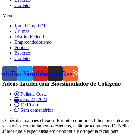
Contato
Menu
Jornal Daqui DF
Últimas
Distrito Federal
Empreendedorismo
Política
Esportes
Contato
cebook
Twitter
Youtube
Instagram
Rss
Adeus flacidez com Bioestimulador de Colágeno
Poliana Costa
maio 22, 2023
11:19 am
Sem comentários
O mês das mamães chegou! É muito comum os filhos presentearem
suas mães com tratamentos estéticos, então procuramos o Dr Nélio
Júnior que é especialista em ortodontia e ortopedia facial para