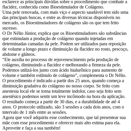
esclarece as principais dúvidas sobre o procedimento que combate a
flacidez, conhecida como Bioestimulador de Colágeno.
Uma pele renovada, com mais viço e aspecto saudável tem sido uma
das principais buscas, e entre as diversas técnicas disponíveis no
mercado, os Bioestimuladores de colágeno são os que tem feito
sucesso.
O Dr Nélio Júnior, explica que os Bioestimuladores são substâncias
que estimulam a produção de colágeno quando injetadas em
determinadas camadas da pele. Podem ser utilizados para reposição
de volume a longo prazo e diminuição da flacidez no rosto, pescoço,
abdome e glúteos.
“Ele auxilia no processo de rejuvenescimento pela produção de
colágeno, diminuindo a flacidez e melhorando a firmeza da pele.
Podemos utilizá-los junto com ácido hialurônico para aumento de
volume e também estímulo de colágeno”, complementa o Dr Nélio.
O procedimento é indicado a partir dos 25 anos, quando começa a
diminuição gradativa do colágeno no nosso corpo. Se feito com
anestesia local ele se torna totalmente indolor, caso seja feito sem
anestésico podemos sentir um leve incômodo na hora da aplicação.
O resultado começa a partir de 30 dias, e a durabilidade de até 4
anos. O protocolo utilizado, são 3 sessões a cada dois anos, com o
intervalo de 1 mês entre as sessões.
Agora que você adquiriu esse conhecimento, que tal presentear sua
mãe com esse procedimento e oferecer mais alto estima para ela.
Aproveite e faça a sua também!