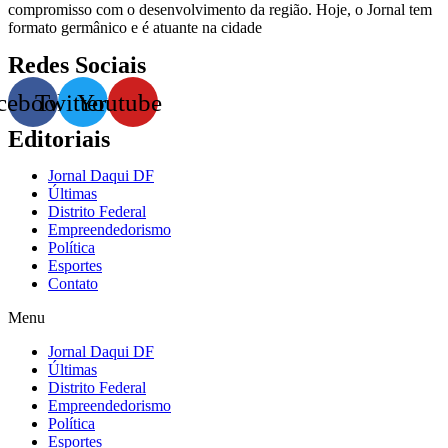
compromisso com o desenvolvimento da região. Hoje, o Jornal tem
formato germânico e é atuante na cidade
Redes Sociais
cebook
Twitter
Youtube
Editoriais
Jornal Daqui DF
Últimas
Distrito Federal
Empreendedorismo
Política
Esportes
Contato
Menu
Jornal Daqui DF
Últimas
Distrito Federal
Empreendedorismo
Política
Esportes