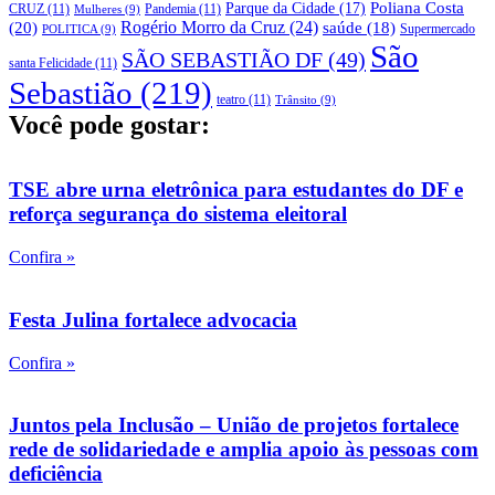
Parque da Cidade
(17)
Poliana Costa
CRUZ
(11)
Pandemia
(11)
Mulheres
(9)
Rogério Morro da Cruz
(24)
(20)
saúde
(18)
Supermercado
POLITICA
(9)
São
SÃO SEBASTIÃO DF
(49)
santa Felicidade
(11)
Sebastião
(219)
teatro
(11)
Trânsito
(9)
Você pode gostar:
TSE abre urna eletrônica para estudantes do DF e
reforça segurança do sistema eleitoral
Confira »
Festa Julina fortalece advocacia
Confira »
Juntos pela Inclusão – União de projetos fortalece
rede de solidariedade e amplia apoio às pessoas com
deficiência