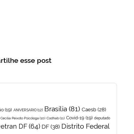
tilhe esse post
Brasília
(81)
Caesb
(28)
ão
(19)
ANIVERSARIO
(12)
Covid-19
(19)
Cecília Peixoto Psicóloga
(10)
Codhab
(11)
deputado
Distrito Federal
etran DF
(64)
DF
(38)