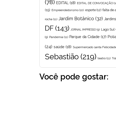
(78)
EDITAL
(18)
EDITAL DE CONVOCAÇÃO
(1
(15)
falta de
Empreendedorismo
(10)
esporte
(12)
Jardim Botânico
(32)
Jardin
rocha
(11)
DF
(143)
Lago Sul
JORNAL IMPRESSO
(9)
Poli
Parque da Cidade
(17)
Pandemia
(11)
(9)
(24)
saúde
(18)
Supermercado santa Felicidad
Sebastião
(219)
teatro
(11)
Trâ
Você pode gostar: