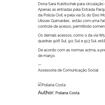
Dona Sara Kubitschek para circulação 
Apenas as entradas pela Estrada Parqu
da Polícia Civil, e pela via S1 do Eix
Ulisses Guimarães, estão com uma faix
controle de acesso, permitindo some
Os demais acessos, como o da via W5 Su
quadras 906 Sul, 911 Sul e 913 Sul, es
De acordo com a
s
norma
s acima
, a p
de março.
—
Assessoria de Comunicação Social
Author:
Poliana Costa