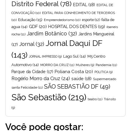
Distrito Federal
(78)
EDITAL
(18)
EDITAL DE
CONVOCAÇÃO
(10)
EDITAL PARA CONHECIMENTO DE TERCEIROS
Educação
(15)
falta de
(10)
Empreendedorismo
(10)
esporte
(12)
GDF
(20)
HOSPITAL DOS DENTES
(19)
agua
(14)
ibaneis
Jardim Botânico
(32)
Jardins Mangueiral
rocha
(11)
Jornal Daqui DF
Jornal
(32)
(17)
(143)
Lago Sul
(14)
M5 Centro
JORNAL IMPRESSO
(9)
Automotivo
(14)
MORRO DA CRUZ
(11)
Pandemia
(11)
Mulheres
(9)
Poliana Costa
(20)
Parque da Cidade
(17)
POLITICA
(9)
Rogério Morro da Cruz
(24)
saúde
(18)
Supermercado
SÃO SEBASTIÃO DF
(49)
santa Felicidade
(11)
São Sebastião
(219)
teatro
(11)
Trânsito
(9)
Você pode gostar: