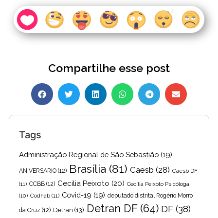
Compartilhe esse post
Tags
Administração Regional de São Sebastião
(19)
Brasília
(81)
Caesb
(28)
ANIVERSARIO
(12)
Caesb DF
Cecilia Peixoto
(20)
(11)
CCBB
(12)
Cecília Peixoto Psicóloga
Covid-19
(19)
(10)
Codhab
(11)
deputado distrital Rogério Morro
Detran DF
(64)
DF
(38)
Detran
(13)
da Cruz
(12)