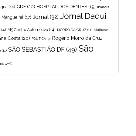
GDF
(20)
HOSPITAL DOS DENTES
(19)
 agua
(14)
ibaneis
Jornal Daqui
Jornal
(32)
s Mangueiral
(17)
(14)
M5 Centro Automotivo
(14)
MORRO DA CRUZ
(11)
Mulheres
Rogério Morro da Cruz
ana Costa
(20)
POLITICA
(9)
São
SÃO SEBASTIÃO DF
(49)
e
(11)
nsito
(9)