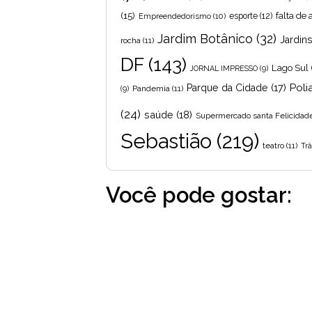
(15)
falta de
Empreendedorismo
(10)
esporte
(12)
Jardim Botânico
(32)
Jardin
rocha
(11)
DF
(143)
Lago Sul
JORNAL IMPRESSO
(9)
Poli
Parque da Cidade
(17)
Pandemia
(11)
(9)
(24)
saúde
(18)
Supermercado santa Felicidad
Sebastião
(219)
teatro
(11)
Trâ
Você pode gostar: