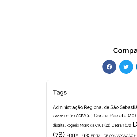
Compar
Tags
Administração Regional de São Sebasti
Cecilia Peixoto
(20)
Caesb DF
(11)
CCBB
(12)
D
Detran
(13)
distrital Rogério Morro da Cruz
(12)
(78)
EDITAL
(18)
EDITAL DE CONVOCAÇÃO
(1