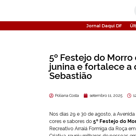
Jornal Daqui DF
Úl
5º Festejo do Morro 
junina e fortalece 
Sebastião
Poliana Costa
setembro 11, 2025
1
Nos dias 29 e 30 de agosto, a Avenida 
cores e sabores do
5º Festejo do Mo
Recreativo Arraiá Formiga da Roça em 
Criativa, reuniu milhares de pessoas 