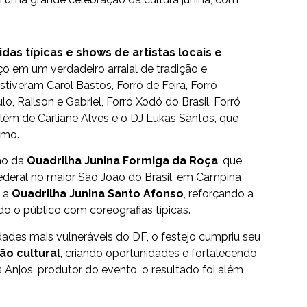
das típicas e shows de artistas locais e
o em um verdadeiro arraial de tradição e
stiveram Carol Bastos, Forró de Feira, Forró
, Railson e Gabriel, Forró Xodó do Brasil, Forró
além de Carliane Alves e o DJ Lukas Santos, que
tmo.
ão da
Quadrilha Junina Formiga da Roça
, que
ederal no maior São João do Brasil, em Campina
o a
Quadrilha Junina Santo Afonso
, reforçando a
do o público com coreografias típicas.
des mais vulneráveis do DF, o festejo cumpriu seu
ão cultural
, criando oportunidades e fortalecendo
 Anjos, produtor do evento, o resultado foi além