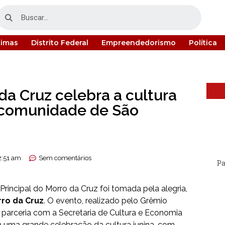
timas
Distrito Federal
Empreendedorismo
Política
da Cruz celebra a cultura
a comunidade de São
2:51 am
Sem comentários
Pa
Principal do Morro da Cruz foi tomada pela alegria,
rro da Cruz
. O evento, realizado pelo Grêmio
parceria com a Secretaria de Cultura e Economia
em uma grande celebração da cultura junina, com