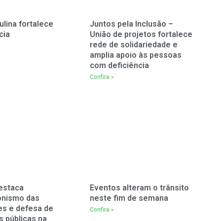
ulina fortalece
Juntos pela Inclusão –
cia
União de projetos fortalece
rede de solidariedade e
amplia apoio às pessoas
com deficiência
Confira »
estaca
Eventos alteram o trânsito
onismo das
neste fim de semana
es e defesa de
Confira »
as públicas na