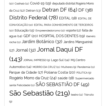
Covid-19
(19)
(10)
Codhab
(11)
deputado distrital Rogério Morro
Detran DF
(64)
DF
(38)
Detran
(13)
da Cruz
(12)
Distrito Federal
(78)
EDITAL
(18)
EDITAL DE
CONVOCAÇÃO
(10)
EDITAL PARA CONHECIMENTO DE TERCEIROS
Educação
(15)
falta de
(10)
Empreendedorismo
(10)
esporte
(12)
GDF
(20)
HOSPITAL DOS DENTES
(19)
agua
(14)
ibaneis
Jardim Botânico
(32)
Jardins Mangueiral
rocha
(11)
Jornal Daqui DF
Jornal
(32)
(17)
(143)
Lago Sul
(14)
M5 Centro
JORNAL IMPRESSO
(9)
Automotivo
(14)
MORRO DA CRUZ
(11)
Pandemia
(11)
Mulheres
(9)
Poliana Costa
(20)
Parque da Cidade
(17)
POLITICA
(9)
Rogério Morro da Cruz
(24)
saúde
(18)
Supermercado
SÃO SEBASTIÃO DF
(49)
santa Felicidade
(11)
São Sebastião
(219)
teatro
(11)
Trânsito
(9)