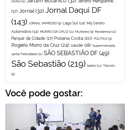
Jardim Botânico
(32)
Jardins Mangueiral
rocha
(11)
Jornal Daqui DF
Jornal
(32)
(17)
(143)
Lago Sul
(14)
M5 Centro
JORNAL IMPRESSO
(9)
Automotivo
(14)
MORRO DA CRUZ
(11)
Pandemia
(11)
Mulheres
(9)
Poliana Costa
(20)
Parque da Cidade
(17)
POLITICA
(9)
Rogério Morro da Cruz
(24)
saúde
(18)
Supermercado
SÃO SEBASTIÃO DF
(49)
santa Felicidade
(11)
São Sebastião
(219)
teatro
(11)
Trânsito
(9)
Você pode gostar: