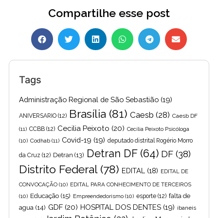
Compartilhe esse post
Tags
Administração Regional de São Sebastião
(19)
Brasília
(81)
Caesb
(28)
ANIVERSARIO
(12)
Caesb DF
Cecilia Peixoto
(20)
(11)
CCBB
(12)
Cecília Peixoto Psicóloga
Covid-19
(19)
(10)
Codhab
(11)
deputado distrital Rogério Morro
Detran DF
(64)
DF
(38)
Detran
(13)
da Cruz
(12)
Distrito Federal
(78)
EDITAL
(18)
EDITAL DE
CONVOCAÇÃO
(10)
EDITAL PARA CONHECIMENTO DE TERCEIROS
Educação
(15)
falta de
(10)
Empreendedorismo
(10)
esporte
(12)
GDF
(20)
HOSPITAL DOS DENTES
(19)
agua
(14)
ibaneis