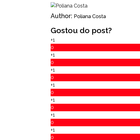
Author:
Poliana Costa
Gostou do post?
+1
0
+1
0
+1
0
+1
0
+1
0
+1
0
+1
0