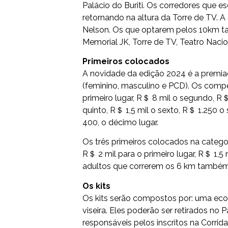
Palácio do Buriti. Os corredores que e
retornando na altura da Torre de TV. 
Nelson. Os que optarem pelos 10km t
Memorial JK, Torre de TV, Teatro Naci
Primeiros colocados
A novidade da edição 2024 é a premia
(feminino, masculino e PCD). Os comp
primeiro lugar, R＄ 8 mil o segundo, R＄ 
quinto, R＄ 1,5 mil o sexto, R＄ 1.250 
400, o décimo lugar.
Os três primeiros colocados na cate
R＄ 2 mil para o primeiro lugar, R＄ 1,5 
adultos que correrem os 6 km também
Os kits
Os kits serão compostos por: uma ecob
viseira. Eles poderão ser retirados no
responsáveis pelos inscritos na Corrida