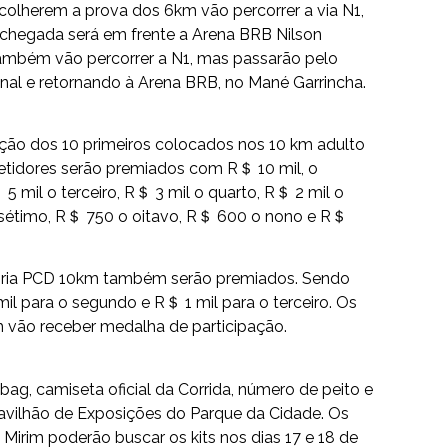
scolherem a prova dos 6km vão percorrer a via N1,
A chegada será em frente a Arena BRB Nilson
ambém vão percorrer a N1, mas passarão pelo
onal e retornando à Arena BRB, no Mané Garrincha.
ção dos 10 primeiros colocados nos 10 km adulto
etidores serão premiados com R＄ 10 mil, o
5 mil o terceiro, R＄ 3 mil o quarto, R＄ 2 mil o
o sétimo, R＄ 750 o oitavo, R＄ 600 o nono e R＄
goria PCD 10km também serão premiados. Sendo
mil para o segundo e R＄ 1 mil para o terceiro. Os
 vão receber medalha de participação.
ag, camiseta oficial da Corrida, número de peito e
 Pavilhão de Exposições do Parque da Cidade. Os
 Mirim poderão buscar os kits nos dias 17 e 18 de