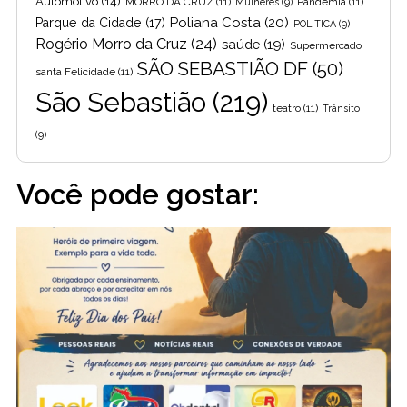
Automotivo
(14)
MORRO DA CRUZ
(11)
Pandemia
(11)
Mulheres
(9)
Poliana Costa
(20)
Parque da Cidade
(17)
POLITICA
(9)
Rogério Morro da Cruz
(24)
saúde
(19)
Supermercado
SÃO SEBASTIÃO DF
(50)
santa Felicidade
(11)
São Sebastião
(219)
teatro
(11)
Trânsito
(9)
Você pode gostar: