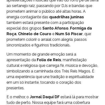
apresentações musicais que vão do forró pé de serra
ao sertanejo raiz, passando por DJs e bandas que
prometem animar o público até altas horas. A
energia contagiante das
quadrilhas juninas
também estará presente com a participação
especial dos grupos
Santo Afonso
,
Formiga da
Roça
,
Chinelo de Couro
e
Num Só Piscar
, que
prometem colorir o arraial com alegria, passos
sincronizados e figurinos tradicionais.
Um momento de grande emoção será a
apresentação da
Folia de Reis
, manifestação
cultural e religiosa que carrega fé, música e devoção,
simbolizando a caminhada dos Três Reis Magos. É
uma experiência que une tradição e espiritualidade
em um só instante, tocando o coração dos
presentes.
E o melhor, o
Jornal Daqui DF
estará lá para mostrar
tudo de perto. Nossa equipe fará uma cobertura