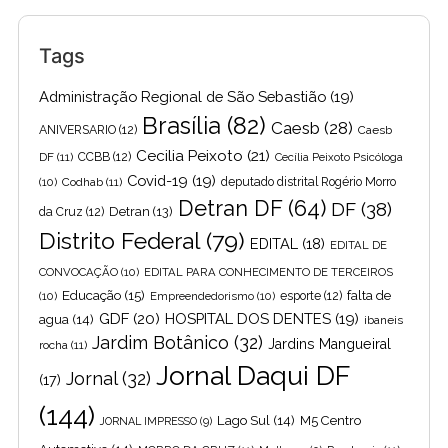
Tags
Administração Regional de São Sebastião
(19)
Brasília
(82)
Caesb
(28)
ANIVERSARIO
(12)
Caesb
Cecilia Peixoto
(21)
DF
(11)
CCBB
(12)
Cecília Peixoto Psicóloga
Covid-19
(19)
(10)
Codhab
(11)
deputado distrital Rogério Morro
Detran DF
(64)
DF
(38)
Detran
(13)
da Cruz
(12)
Distrito Federal
(79)
EDITAL
(18)
EDITAL DE
CONVOCAÇÃO
(10)
EDITAL PARA CONHECIMENTO DE TERCEIROS
Educação
(15)
falta de
(10)
Empreendedorismo
(10)
esporte
(12)
GDF
(20)
HOSPITAL DOS DENTES
(19)
agua
(14)
ibaneis
Jardim Botânico
(32)
Jardins Mangueiral
rocha
(11)
Jornal Daqui DF
Jornal
(32)
(17)
(144)
Lago Sul
(14)
M5 Centro
JORNAL IMPRESSO
(9)