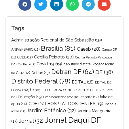
Tags
Administração Regional de São Sebastião
(19)
Brasília
(81)
Caesb
(28)
ANIVERSARIO
(12)
Caesb DF
Cecilia Peixoto
(20)
(11)
CCBB
(12)
Cecília Peixoto Psicóloga
Covid-19
(19)
(10)
Codhab
(11)
deputado distrital Rogério Morro
Detran DF
(64)
DF
(38)
Detran
(13)
da Cruz
(12)
Distrito Federal
(78)
EDITAL
(18)
EDITAL DE
CONVOCAÇÃO
(10)
EDITAL PARA CONHECIMENTO DE TERCEIROS
Educação
(15)
falta de
(10)
Empreendedorismo
(10)
esporte
(12)
GDF
(20)
HOSPITAL DOS DENTES
(19)
agua
(14)
ibaneis
Jardim Botânico
(32)
Jardins Mangueiral
rocha
(11)
Jornal Daqui DF
Jornal
(32)
(17)