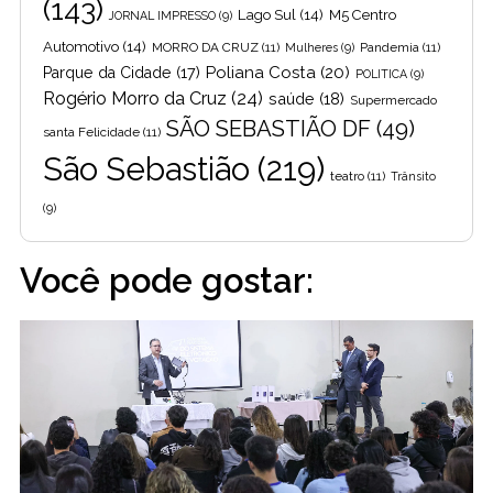
(143)
Lago Sul
(14)
M5 Centro
JORNAL IMPRESSO
(9)
Automotivo
(14)
MORRO DA CRUZ
(11)
Pandemia
(11)
Mulheres
(9)
Poliana Costa
(20)
Parque da Cidade
(17)
POLITICA
(9)
Rogério Morro da Cruz
(24)
saúde
(18)
Supermercado
SÃO SEBASTIÃO DF
(49)
santa Felicidade
(11)
São Sebastião
(219)
teatro
(11)
Trânsito
(9)
Você pode gostar: