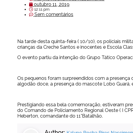
outubro 11, 2019
12:11 pm
Sem comentários
Na tarde desta quinta-feira ( 10/10), os policiais mi
crianças da Creche Santos e inocentes e Escola Clas
O evento partiu da intenção do Grupo Tático Operac
Os pequenos foram surpreendidos com a presença do B
algodão doce, a presença do mascote Lobo Guará, en
Prestigiando essa bela comemoração, estiveram pres
do Comando de Policiamento Regional Oeste ( I CPRO
Heberton, comandante do 11°Batalhão.
Author:
Kalyne Rocha Pires Nascimen