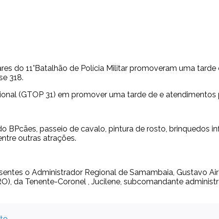
litares do 11°Batalhão de Polícia Militar promoveram uma tarde
se 318.
ional (GTOP 31) em promover uma tarde de e atendimentos p
Pcães, passeio de cavalo, pintura de rosto, brinquedos infl
tre outras atrações.
entes o Administrador Regional de Samambaia, Gustavo Aire
), da Tenente-Coronel , Jucilene, subcomandante administra
to