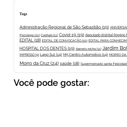
Tags
Administração Regional de São Sebastião
(19)
ANIVERSA
Covid-19
(19)
Psicóloga
(10)
Codhab
(11)
deputado distrital Rogério
EDITAL
(18)
EDITAL DE CONVOCAÇÃO
(10)
EDITAL PARA CONHECIM
Jardim Bo
HOSPITAL DOS DENTES
(19)
ibaneis rocha
(11)
Lago Sul
(14)
M5 Centro Automotivo
(14)
MORRO DA
IMPRESSO
(9)
Morro da Cruz
(24)
saúde
(18)
Supermercado santa Felicida
Você pode gostar: