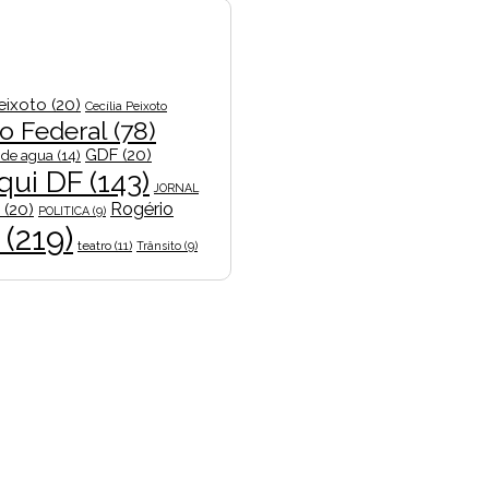
Peixoto
(20)
Cecília Peixoto
to Federal
(78)
GDF
(20)
a de agua
(14)
qui DF
(143)
JORNAL
Rogério
(20)
POLITICA
(9)
(219)
teatro
(11)
Trânsito
(9)