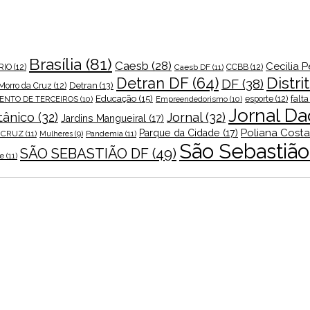
Brasília
(81)
Caesb
(28)
Cecilia 
RIO
(12)
Caesb DF
(11)
CCBB
(12)
Distri
Detran DF
(64)
DF
(38)
Detran
(13)
 Morro da Cruz
(12)
Educação
(15)
falt
ENTO DE TERCEIROS
(10)
Empreendedorismo
(10)
esporte
(12)
Jornal Da
tânico
(32)
Jornal
(32)
Jardins Mangueiral
(17)
Poliana Costa
Parque da Cidade
(17)
 CRUZ
(11)
Pandemia
(11)
Mulheres
(9)
São Sebastião
SÃO SEBASTIÃO DF
(49)
de
(11)