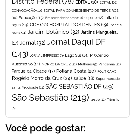
Distrito Federal
(78)
EDITAL
(18)
EDITAL DE
CONVOCAÇÃO
(10)
EDITAL PARA CONHECIMENTO DE TERCEIROS
Educação
(15)
falta de
(10)
Empreendedorismo
(10)
esporte
(12)
GDF
(20)
HOSPITAL DOS DENTES
(19)
agua
(14)
ibaneis
Jardim Botânico
(32)
Jardins Mangueiral
rocha
(11)
Jornal Daqui DF
Jornal
(32)
(17)
(143)
Lago Sul
(14)
M5 Centro
JORNAL IMPRESSO
(9)
Automotivo
(14)
MORRO DA CRUZ
(11)
Pandemia
(11)
Mulheres
(9)
Poliana Costa
(20)
Parque da Cidade
(17)
POLITICA
(9)
Rogério Morro da Cruz
(24)
saúde
(18)
Supermercado
SÃO SEBASTIÃO DF
(49)
santa Felicidade
(11)
São Sebastião
(219)
teatro
(11)
Trânsito
(9)
Você pode gostar: