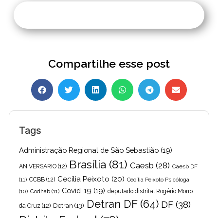
Compartilhe esse post
Tags
Administração Regional de São Sebastião
(19)
Brasília
(81)
Caesb
(28)
ANIVERSARIO
(12)
Caesb DF
Cecilia Peixoto
(20)
(11)
CCBB
(12)
Cecília Peixoto Psicóloga
Covid-19
(19)
(10)
Codhab
(11)
deputado distrital Rogério Morro
Detran DF
(64)
DF
(38)
Detran
(13)
da Cruz
(12)