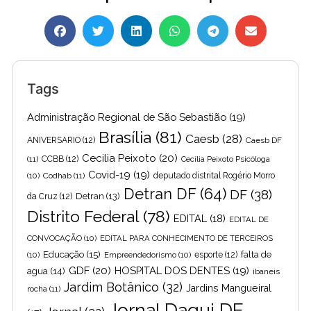
Tags
Administração Regional de São Sebastião
(19)
Brasília
(81)
Caesb
(28)
ANIVERSARIO
(12)
Caesb DF
Cecilia Peixoto
(20)
(11)
CCBB
(12)
Cecília Peixoto Psicóloga
Covid-19
(19)
(10)
Codhab
(11)
deputado distrital Rogério Morro
Detran DF
(64)
DF
(38)
Detran
(13)
da Cruz
(12)
Distrito Federal
(78)
EDITAL
(18)
EDITAL DE
CONVOCAÇÃO
(10)
EDITAL PARA CONHECIMENTO DE TERCEIROS
Educação
(15)
falta de
(10)
Empreendedorismo
(10)
esporte
(12)
GDF
(20)
HOSPITAL DOS DENTES
(19)
agua
(14)
ibaneis
Jardim Botânico
(32)
Jardins Mangueiral
rocha
(11)
Jornal Daqui DF