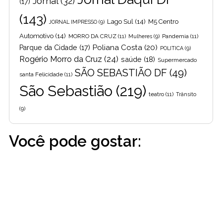
Jornal
(32)
(17)
(143)
Lago Sul
(14)
M5 Centro
JORNAL IMPRESSO
(9)
Automotivo
(14)
MORRO DA CRUZ
(11)
Pandemia
(11)
Mulheres
(9)
Poliana Costa
(20)
Parque da Cidade
(17)
POLITICA
(9)
Rogério Morro da Cruz
(24)
saúde
(18)
Supermercado
SÃO SEBASTIÃO DF
(49)
santa Felicidade
(11)
São Sebastião
(219)
teatro
(11)
Trânsito
(9)
Você pode gostar: