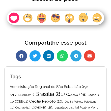
Compartilhe esse post
Tags
Administração Regional de São Sebastião
(19)
Brasília
(81)
Caesb
(28)
ANIVERSARIO
(12)
Caesb DF
Cecilia Peixoto
(20)
(11)
CCBB
(12)
Cecília Peixoto Psicóloga
Covid-19
(19)
(10)
Codhab
(11)
deputado distrital Rogério Morro