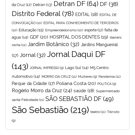
Detran DF
(64)
DF
(38)
Detran
(13)
da Cruz
(12)
Distrito Federal
(78)
EDITAL
(18)
EDITAL DE
CONVOCAÇÃO
(10)
EDITAL PARA CONHECIMENTO DE TERCEIROS
Educação
(15)
falta de
(10)
Empreendedorismo
(10)
esporte
(12)
GDF
(20)
HOSPITAL DOS DENTES
(19)
agua
(14)
ibaneis
Jardim Botânico
(32)
Jardins Mangueiral
rocha
(11)
Jornal Daqui DF
Jornal
(32)
(17)
(143)
Lago Sul
(14)
M5 Centro
JORNAL IMPRESSO
(9)
Automotivo
(14)
MORRO DA CRUZ
(11)
Pandemia
(11)
Mulheres
(9)
Poliana Costa
(20)
Parque da Cidade
(17)
POLITICA
(9)
Rogério Morro da Cruz
(24)
saúde
(18)
Supermercado
SÃO SEBASTIÃO DF
(49)
santa Felicidade
(11)
São Sebastião
(219)
teatro
(11)
Trânsito
(9)