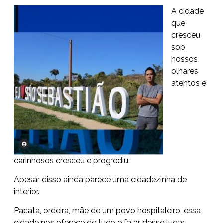
A cidade
que
cresceu
sob
nossos
olhares
atentos e
carinhosos cresceu e progrediu.
Apesar disso ainda parece uma cidadezinha de
interior.
Pacata, ordeira, mãe de um povo hospitaleiro, essa
cidade nos oferece de tudo e falar desse lugar