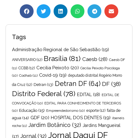
Tags
Administração Regional de São Sebastião
(19)
Brasília
(81)
Caesb
(28)
ANIVERSARIO
(12)
Caesb DF
Cecilia Peixoto
(20)
(11)
CCBB
(12)
Cecília Peixoto Psicóloga
Covid-19
(19)
(10)
Codhab
(11)
deputado distrital Rogério Morro
Detran DF
(64)
DF
(38)
Detran
(13)
da Cruz
(12)
Distrito Federal
(78)
EDITAL
(18)
EDITAL DE
CONVOCAÇÃO
(10)
EDITAL PARA CONHECIMENTO DE TERCEIROS
Educação
(15)
falta de
(10)
Empreendedorismo
(10)
esporte
(12)
GDF
(20)
HOSPITAL DOS DENTES
(19)
agua
(14)
ibaneis
Jardim Botânico
(32)
Jardins Mangueiral
rocha
(11)
Jornal Daqui DF
Jornal
(32)
(17)