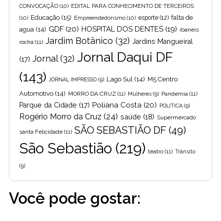
CONVOCAÇÃO
(10)
EDITAL PARA CONHECIMENTO DE TERCEIROS
Educação
(15)
falta de
(10)
Empreendedorismo
(10)
esporte
(12)
GDF
(20)
HOSPITAL DOS DENTES
(19)
agua
(14)
ibaneis
Jardim Botânico
(32)
Jardins Mangueiral
rocha
(11)
Jornal Daqui DF
Jornal
(32)
(17)
(143)
Lago Sul
(14)
M5 Centro
JORNAL IMPRESSO
(9)
Automotivo
(14)
MORRO DA CRUZ
(11)
Pandemia
(11)
Mulheres
(9)
Poliana Costa
(20)
Parque da Cidade
(17)
POLITICA
(9)
Rogério Morro da Cruz
(24)
saúde
(18)
Supermercado
SÃO SEBASTIÃO DF
(49)
santa Felicidade
(11)
São Sebastião
(219)
teatro
(11)
Trânsito
(9)
Você pode gostar: