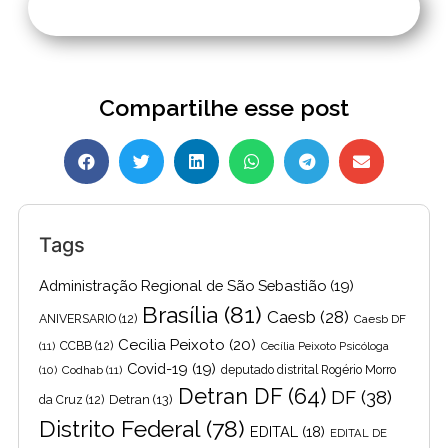
Compartilhe esse post
Tags
Administração Regional de São Sebastião
(19)
Brasília
(81)
Caesb
(28)
ANIVERSARIO
(12)
Caesb DF
Cecilia Peixoto
(20)
(11)
CCBB
(12)
Cecília Peixoto Psicóloga
Covid-19
(19)
(10)
Codhab
(11)
deputado distrital Rogério Morro
Detran DF
(64)
DF
(38)
Detran
(13)
da Cruz
(12)
Distrito Federal
(78)
EDITAL
(18)
EDITAL DE