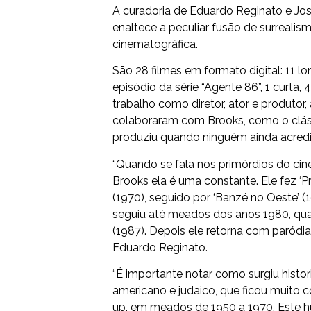
A curadoria de Eduardo Reginato e Jo
enaltece a peculiar fusão de surrealismo
cinematográfica.
São 28 filmes em formato digital: 11 
episódio da série “Agente 86”, 1 curt
trabalho como diretor, ator e produtor
colaboraram com Brooks, como o clás
produziu quando ninguém ainda acredi
“Quando se fala nos primórdios do ci
Brooks ela é uma constante. Ele fez ‘Pr
(1970), seguido por ‘Banzé no Oeste’ 
seguiu até meados dos anos 1980, qua
(1987). Depois ele retorna com paródi
Eduardo Reginato.
“É importante notar como surgiu histo
americano e judaico, que ficou muito 
up, em meados de 1950 a 1970. Este h