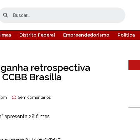
timas
Distrito Federal
Empreendedorismo
Política
 ganha retrospectiva
o CCBB Brasília
5 pm
Sem comentários
” apresenta 28 filmes