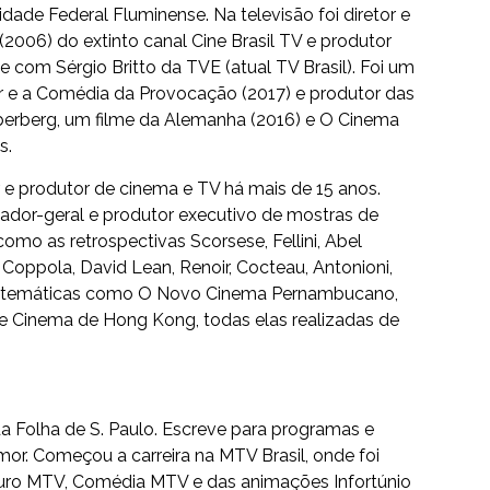
dade Federal Fluminense. Na televisão foi diretor e
2006) do extinto canal Cine Brasil TV e produtor
e com Sérgio Britto da TVE (atual TV Brasil). Foi um
er e a Comédia da Provocação (2017) e produtor das
yberberg, um filme da Alemanha (2016) e O Cinema
s.
or e produtor de cinema e TV há mais de 15 anos.
ador-geral e produtor executivo de mostras de
como as retrospectivas Scorsese, Fellini, Abel
 Coppola, David Lean, Renoir, Cocteau, Antonioni,
ras temáticas como O Novo Cinema Pernambucano,
e Cinema de Hong Kong, todas elas realizadas de
 da Folha de S. Paulo. Escreve para programas e
mor. Começou a carreira na MTV Brasil, onde foi
 Furo MTV, Comédia MTV e das animações Infortúnio