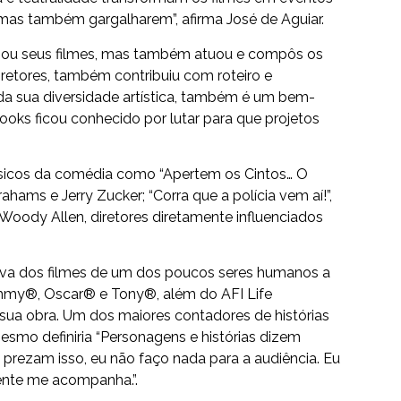
mas também gargalharem”, afirma José de Aguiar.
rizou seus filmes, mas também atuou e compôs os
iretores, também contribuiu com roteiro e
da sua diversidade artística, também é um bem-
ooks ficou conhecido por lutar para que projetos
ássicos da comédia como “Apertem os Cintos… O
ahams e Jerry Zucker; “Corra que a polícia vem aí!”,
Woody Allen, diretores diretamente influenciados
tiva dos filmes de um dos poucos seres humanos a
mmy®, Oscar® e Tony®, além do AFI Life
sua obra. Um dos maiores contadores de histórias
mo definiria “Personagens e histórias dizem
prezam isso, eu não faço nada para a audiência. Eu
ente me acompanha.”.