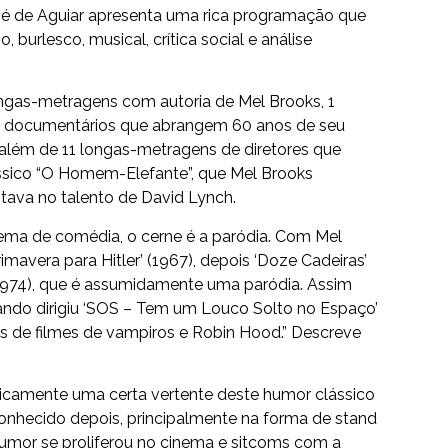
sé de Aguiar apresenta uma rica programação que
, burlesco, musical, crítica social e análise
longas-metragens com autoria de Mel Brooks, 1
a, 4 documentários que abrangem 60 anos de seu
, além de 11 longas-metragens de diretores que
sico “O Homem-Elefante”, que Mel Brooks
tava no talento de David Lynch.
nema de comédia, o cerne é a paródia. Com Mel
imavera para Hitler’ (1967), depois ‘Doze Cadeiras’
(1974), que é assumidamente uma paródia. Assim
ndo dirigiu ‘SOS – Tem um Louco Solto no Espaço’
as de filmes de vampiros e Robin Hood.” Descreve
ricamente uma certa vertente deste humor clássico
conhecido depois, principalmente na forma de stand
umor se proliferou no cinema e sitcoms com a