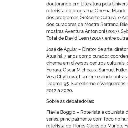
doutorando em Literatura pela Universi
roteirista do programa Cinema Mundo (
dos programas (Re)corte Cultural e Art
dos curadores da Mostra Bertrand Bli
mostras Aventura Antonioni (2017), S
Total de David Lean (2015), entre outra
José de Aguiar – Diretor de arte, diret
Atua há 7 anos como curador, coorden
cinema em diversos centros culturais, 
Ferrara, Oscar Micheaux, Samuel Fuller,
Vera Chytilová, Lumière e ainda out
Dogma 95, Surrealismo e Vanguardas, 
2012 a 2020.
Sobre as debatedoras:
Flávia Boggio – Roteirista e colunista
séries, principalmente com foco no hu
roteirista do Piores Clipes do Mundo,