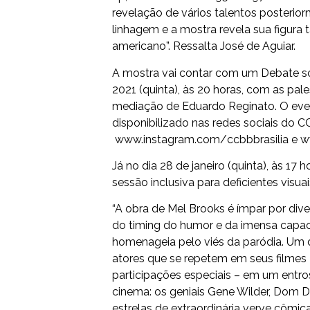
revelação de vários talentos posterio
linhagem e a mostra revela sua figura
americano”. Ressalta José de Aguiar.
A mostra vai contar com um Debate sob
2021 (quinta), às 20 horas, com as pale
mediação de Eduardo Reginato. O event
disponibilizado nas redes sociais do CC
www.instagram.com/
ccbbbrasilia
e
w
Já no dia 28 de janeiro (quinta), às 17
sessão inclusiva para deficientes visuai
“A obra de Mel Brooks é ímpar por div
do timing do humor e da imensa capac
homenageia pelo viés da paródia. Um d
atores que se repetem em seus filmes
participações especiais – em um entr
cinema: os geniais Gene Wilder, Dom 
estrelas de extraordinária verve cômi