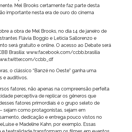
rmente. Mel Brooks certamente faz parte desta
 tão importante nesta era de ouro do cinema
re a obra de Mel Brooks, no dia 14 de janeiro de
strantes Flávia Boggio e Letícia Sallorenzo e
o será gratuito e online. O acesso ao Debate será
BB Brasília:
www.facebook.com/ccbb.brasilia
ww.twitter.com/ccbb_df
 horas, o clássico “Banzé no Oeste” ganha uma
s e auditivos.
ersos fatores, não apenas na compreensão perfeita
idade perceptiva de replicar os gêneros que
esses fatores primordiais é o grupo seleto de
 – sejam como protagonistas, sejam em
osamento, dedicação e entrega pouco vistos no
DeLuise e Madeline Kahn, por exemplo. Essas
ca e teatralidade transformam os filmes em eventos