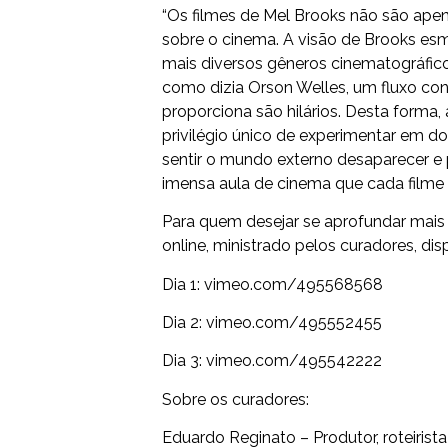
“Os filmes de Mel Brooks não são ape
sobre o cinema. A visão de Brooks e
mais diversos gêneros cinematográfico
como dizia Orson Welles, um fluxo co
proporciona são hilários. Desta forma, 
privilégio único de experimentar em do
sentir o mundo externo desaparecer e p
imensa aula de cinema que cada filme 
Para quem desejar se aprofundar mais 
online, ministrado pelos curadores, disp
Dia 1:
vimeo.com/495568568
Dia 2:
vimeo.com/495552455
Dia 3:
vimeo.com/495542222
Sobre os curadores:
Eduardo Reginato – Produtor, roteirista