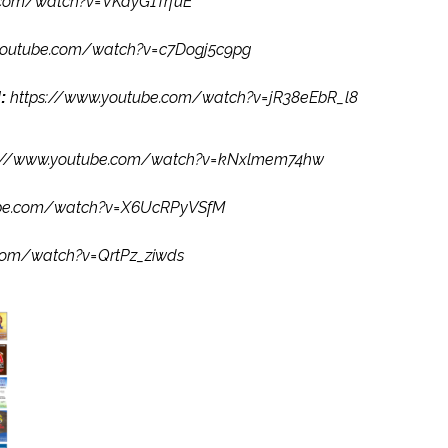
.com/watch?
v=VKayG1TrfuE
youtube.com/watch?
v=c7Dogj5c9pg
https://www.youtube.com/watch?
v=jR38eEbR_l8
d:
://www.youtube.com/watch?
v=kNxlmem74hw
be.com/watch?
v=X6UcRPyVSfM
com/watch?v=QrtPz_
ziwds