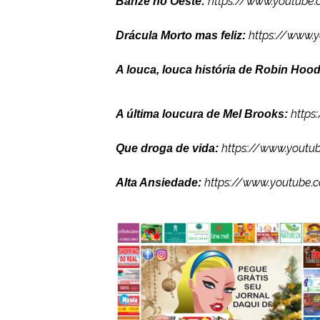
https://www.youtube
Banzé no Oeste:
https://www.
Drácula Morto mas feliz:
A louca, louca história de Robin Hoo
https
A última loucura de Mel Brooks:
https://www.youtu
Que droga de vida:
https://www.
youtube.
Alta Ansiedade: