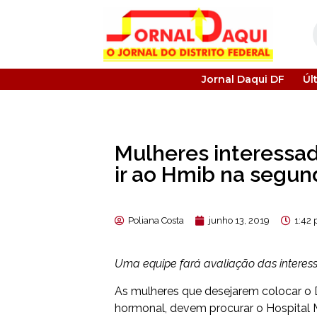
Jornal Daqui DF
Úl
Mulheres interessa
ir ao Hmib na segund
Poliana Costa
junho 13, 2019
1:42
Uma equipe fará avaliação das intere
As mulheres que desejarem colocar o Di
hormonal, devem procurar o Hospital Ma