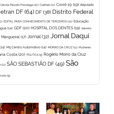
Covid-19
(19)
Cecília Peixoto Psicóloga
(10)
Codhab
(11)
deputado
Distrito Federal
etran DF
(64)
DF
(38)
Educação
0)
EDITAL PARA CONHECIMENTO DE TERCEIROS
(10)
GDF
(20)
HOSPITAL DOS DENTES
(19)
 agua
(14)
ibaneis
Jornal Daqui
Jornal
(32)
s Mangueiral
(17)
(14)
M5 Centro Automotivo
(14)
MORRO DA CRUZ
(11)
Mulheres
Rogério Morro da Cruz
ana Costa
(20)
POLITICA
(9)
São
SÃO SEBASTIÃO DF
(49)
e
(11)
nsito
(9)