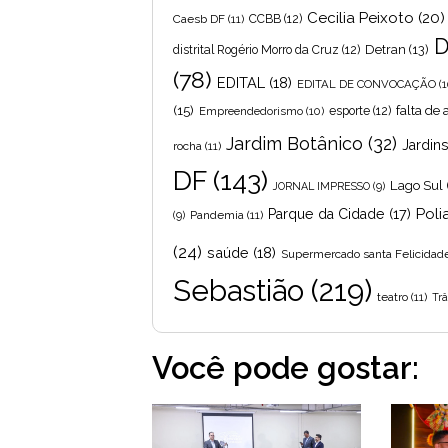
Cecilia Peixoto
(20)
Caesb DF
(11)
CCBB
(12)
D
Detran
(13)
distrital Rogério Morro da Cruz
(12)
(78)
EDITAL
(18)
EDITAL DE CONVOCAÇÃO
(1
(15)
falta de
Empreendedorismo
(10)
esporte
(12)
Jardim Botânico
(32)
Jardin
rocha
(11)
DF
(143)
Lago Sul
JORNAL IMPRESSO
(9)
Poli
Parque da Cidade
(17)
Pandemia
(11)
(9)
(24)
saúde
(18)
Supermercado santa Felicidad
Sebastião
(219)
teatro
(11)
Trâ
Você pode gostar: