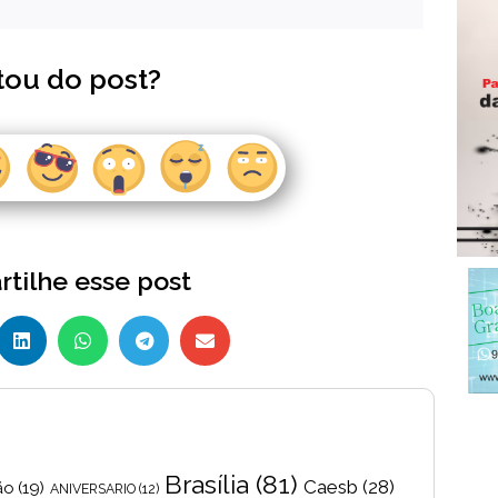
tou do post?
tilhe esse post
Brasília
(81)
Caesb
(28)
ão
(19)
ANIVERSARIO
(12)