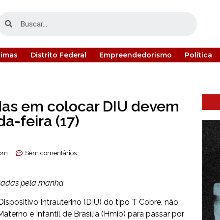
timas
Distrito Federal
Empreendedorismo
Política
das em colocar DIU devem
a-feira (17)
 pm
Sem comentários
ssadas pela manhã
spositivo Intrauterino (DIU) do tipo T Cobre, não
terno e Infantil de Brasília (Hmib) para passar por