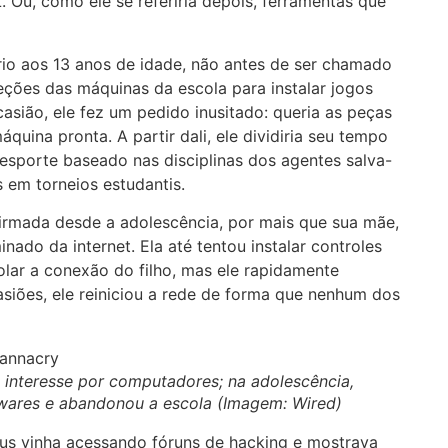
 Ou, como ele se referiria depois, ferramentas que
io aos 13 anos de idade, não antes de ser chamado
teções das máquinas da escola para instalar jogos
casião, ele fez um pedido inusitado: queria as peças
ina pronta. A partir dali, ele dividiria seu tempo
, esporte baseado nas disciplinas dos agentes salva-
 em torneios estudantis.
 firmada desde a adolescência, por mais que sua mãe,
nado da internet. Ela até tentou instalar controles
rolar a conexão do filho, mas ele rapidamente
siões, ele reiniciou a rede de forma que nenhum dos
 interesse por computadores; na adolescência,
wares e abandonou a escola (Imagem: Wired)
us vinha acessando fóruns de hacking e mostrava