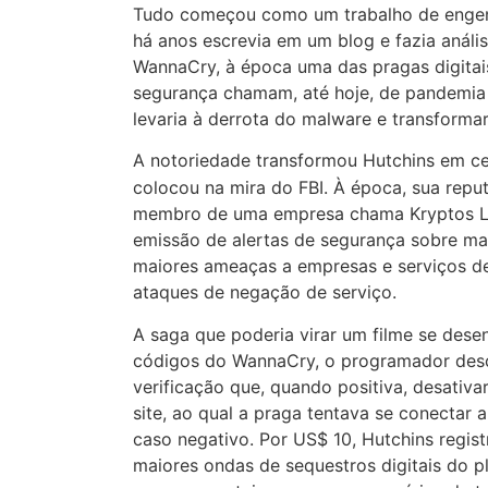
Tudo começou como um trabalho de engenh
há anos escrevia em um blog e fazia anális
WannaCry, à época uma das pragas digitai
segurança chamam, até hoje, de pandemia di
levaria à derrota do malware e transformar
A notoriedade transformou Hutchins em c
colocou na mira do FBI. À época, sua rep
membro de uma empresa chama Kryptos Lo
emissão de alertas de segurança sobre mal
maiores ameaças a empresas e serviços d
ataques de negação de serviço.
A saga que poderia virar um filme se dese
códigos do WannaCry, o programador desco
verificação que, quando positiva, desativa
site, ao qual a praga tentava se conectar
caso negativo. Por US$ 10, Hutchins regis
maiores ondas de sequestros digitais do p