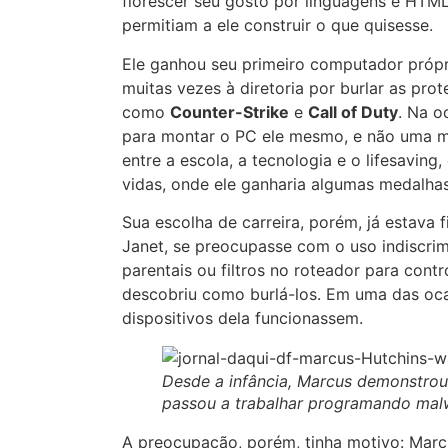
florescer seu gosto por linguagens e HTML.
permitiam a ele construir o que quisesse.
Ele ganhou seu primeiro computador própr
muitas vezes à diretoria por burlar as pro
como
Counter-Strike
e
Call of Duty
. Na o
para montar o PC ele mesmo, e não uma máqu
entre a escola, a tecnologia e o lifesaving
vidas, onde ele ganharia algumas medalhas
Sua escolha de carreira, porém, já estava
Janet, se preocupasse com o uso indiscrimi
parentais ou filtros no roteador para cont
descobriu como burlá-los. Em uma das oca
dispositivos dela funcionassem.
Desde a infância, Marcus demonstrou
passou a trabalhar programando mal
A preocupação, porém, tinha motivo: Marc