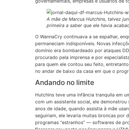
governamentais, empresas e usuários de to
A mãe de Marcus Hutchins, talvez jun
primeira a saber que ele havia acab
O WannaCry continuava a se espalhar, en
permaneciam indisponíveis. Novas infecçõe
domínio era bombardeado por ataques DDo
procurado pela imprensa e por especialis
para quem ele contou seu feito, entretanto
no andar de baixo da casa em que o prog
Andando no limite
Hutchins teve uma infância tranquila em um
com um assistente social, ele demonstrou 
anos de idade, quando assistia à mãe us
seguiriam, ele levaria muitas broncas por 
programas “estranhos” — softwares de pr