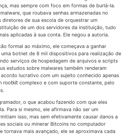
nça, mas sempre com foco em formas de burlá-la.
o malware, que roubava senhas armazenadas no
os diretores de sua escola de orquestrar um
tituição de um dos servidores da instituição, tudo
ais aplicadas à sua conta. Ele negou a autoria.
ão formal ao máximo, ele começava a ganhar
 uma botnet de 8 mil dispositivos para realização de
ndo serviços de hospedagem de arquivos e scripts
seus estudos sobre malwares também renderam
m acordo lucrativo com um sujeito conhecido apenas
um
complexo e com suporte constante, pelo
rootkit
s.
rogramador, o que acabou fazendo com que eles
. Para si mesmo, ele afirmava não ser um
rmitiam isso, mas sem efetivamente causar danos a
es sociais ou minerar Bitcoins no computador
se tornava mais avançado, ele se aproximava cada