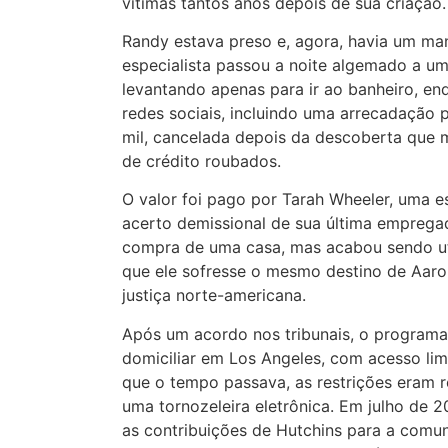
vítimas tantos anos depois de sua criação.
Randy estava preso e, agora, havia um ma
especialista passou a noite algemado a u
levantando apenas para ir ao banheiro, 
redes sociais, incluindo uma arrecadação
mil, cancelada depois da descoberta que m
de crédito roubados.
O valor foi pago por Tarah Wheeler, uma e
acerto demissional de sua última empregad
compra de uma casa, mas acabou sendo util
que ele sofresse o mesmo destino de Aar
justiça norte-americana.
Após um acordo nos tribunais, o programa
domiciliar em Los Angeles, com acesso li
que o tempo passava, as restrições eram r
uma tornozeleira eletrônica. Em julho de 2
as contribuições de Hutchins para a comu