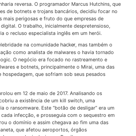
aria reversa. O programador Marcus Hutchins, que
es de botnets e trojans bancários, decidiu focar no
s mais perigosas e fruto do que empresas de
gital. O trabalho, inicialmente despretensioso,
ia o recluso especialista inglês em um herói.
elebridade na comunidade
, mas também o
hacker
utação como analista de malwares o havia tornado
gic. O negócio era focado no rastreamento e
wares e botnets, principalmente o Mirai, uma das
e hospedagem, que sofriam sob seus pesados
nrolou em 12 de maio de 2017. Analisando os
briu a existência de um kill switch, uma
ria o ransomware. Este “botão de desligar” era um
 a cada infecção, e prosseguia com o sequestro em
trou o domínio e assim chegava ao fim uma das
laneta, que afetou aeroportos, órgãos