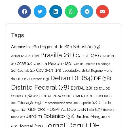
Tags
Administração Regional de São Sebastião
(19)
Brasília
(81)
Caesb
(28)
ANIVERSARIO
(12)
Caesb DF
Cecilia Peixoto
(20)
(11)
CCBB
(12)
Cecília Peixoto Psicóloga
Covid-19
(19)
(10)
Codhab
(11)
deputado distrital Rogério Morro
Detran DF
(64)
DF
(38)
Detran
(13)
da Cruz
(12)
Distrito Federal
(78)
EDITAL
(18)
EDITAL DE
CONVOCAÇÃO
(10)
EDITAL PARA CONHECIMENTO DE TERCEIROS
Educação
(15)
falta de
(10)
Empreendedorismo
(10)
esporte
(12)
GDF
(20)
HOSPITAL DOS DENTES
(19)
agua
(14)
ibaneis
Jardim Botânico
(32)
Jardins Mangueiral
rocha
(11)
Jornal Daqui DF
Jornal
(32)
(17)