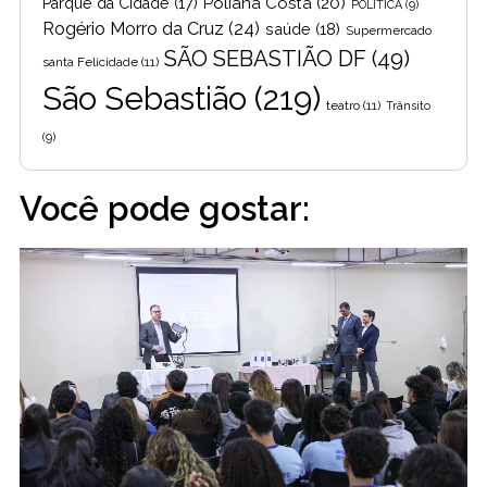
Poliana Costa
(20)
Parque da Cidade
(17)
POLITICA
(9)
Rogério Morro da Cruz
(24)
saúde
(18)
Supermercado
SÃO SEBASTIÃO DF
(49)
santa Felicidade
(11)
São Sebastião
(219)
teatro
(11)
Trânsito
(9)
Você pode gostar: