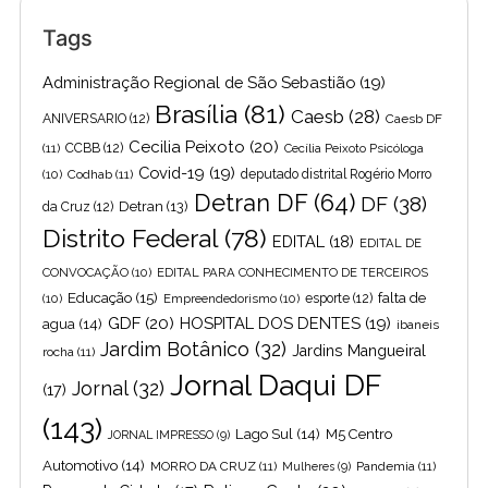
Tags
Administração Regional de São Sebastião
(19)
Brasília
(81)
Caesb
(28)
ANIVERSARIO
(12)
Caesb DF
Cecilia Peixoto
(20)
(11)
CCBB
(12)
Cecília Peixoto Psicóloga
Covid-19
(19)
(10)
Codhab
(11)
deputado distrital Rogério Morro
Detran DF
(64)
DF
(38)
Detran
(13)
da Cruz
(12)
Distrito Federal
(78)
EDITAL
(18)
EDITAL DE
CONVOCAÇÃO
(10)
EDITAL PARA CONHECIMENTO DE TERCEIROS
Educação
(15)
falta de
(10)
Empreendedorismo
(10)
esporte
(12)
GDF
(20)
HOSPITAL DOS DENTES
(19)
agua
(14)
ibaneis
Jardim Botânico
(32)
Jardins Mangueiral
rocha
(11)
Jornal Daqui DF
Jornal
(32)
(17)
(143)
Lago Sul
(14)
M5 Centro
JORNAL IMPRESSO
(9)
Automotivo
(14)
MORRO DA CRUZ
(11)
Pandemia
(11)
Mulheres
(9)