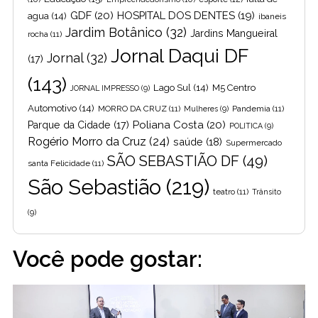
GDF
(20)
HOSPITAL DOS DENTES
(19)
agua
(14)
ibaneis
Jardim Botânico
(32)
Jardins Mangueiral
rocha
(11)
Jornal Daqui DF
Jornal
(32)
(17)
(143)
Lago Sul
(14)
M5 Centro
JORNAL IMPRESSO
(9)
Automotivo
(14)
MORRO DA CRUZ
(11)
Pandemia
(11)
Mulheres
(9)
Poliana Costa
(20)
Parque da Cidade
(17)
POLITICA
(9)
Rogério Morro da Cruz
(24)
saúde
(18)
Supermercado
SÃO SEBASTIÃO DF
(49)
santa Felicidade
(11)
São Sebastião
(219)
teatro
(11)
Trânsito
(9)
Você pode gostar: