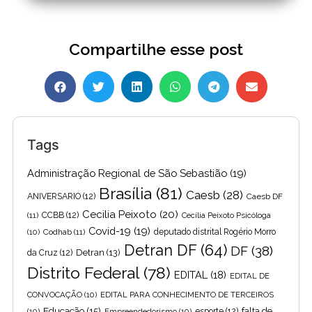
Compartilhe esse post
Tags
Administração Regional de São Sebastião
(19)
Brasília
(81)
Caesb
(28)
ANIVERSARIO
(12)
Caesb DF
Cecilia Peixoto
(20)
(11)
CCBB
(12)
Cecília Peixoto Psicóloga
Covid-19
(19)
(10)
Codhab
(11)
deputado distrital Rogério Morro
Detran DF
(64)
DF
(38)
Detran
(13)
da Cruz
(12)
Distrito Federal
(78)
EDITAL
(18)
EDITAL DE
CONVOCAÇÃO
(10)
EDITAL PARA CONHECIMENTO DE TERCEIROS
Educação
(15)
falta de
(10)
Empreendedorismo
(10)
esporte
(12)