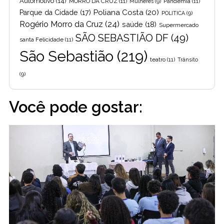
Automotivo
(14)
MORRO DA CRUZ
(11)
Pandemia
(11)
Mulheres
(9)
Poliana Costa
(20)
Parque da Cidade
(17)
POLITICA
(9)
Rogério Morro da Cruz
(24)
saúde
(18)
Supermercado
SÃO SEBASTIÃO DF
(49)
santa Felicidade
(11)
São Sebastião
(219)
teatro
(11)
Trânsito
(9)
Você pode gostar: