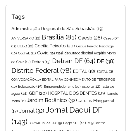
Tags
Administração Regional de São Sebastião
(19)
Brasília
(81)
Caesb
(28)
ANIVERSARIO
(12)
Caesb DF
Cecilia Peixoto
(20)
(11)
CCBB
(12)
Cecília Peixoto Psicóloga
Covid-19
(19)
(10)
Codhab
(11)
deputado distrital Rogério Morro
Detran DF
(64)
DF
(38)
Detran
(13)
da Cruz
(12)
Distrito Federal
(78)
EDITAL
(18)
EDITAL DE
CONVOCAÇÃO
(10)
EDITAL PARA CONHECIMENTO DE TERCEIROS
Educação
(15)
falta de
(10)
Empreendedorismo
(10)
esporte
(12)
GDF
(20)
HOSPITAL DOS DENTES
(19)
agua
(14)
ibaneis
Jardim Botânico
(32)
Jardins Mangueiral
rocha
(11)
Jornal Daqui DF
Jornal
(32)
(17)
(143)
Lago Sul
(14)
M5 Centro
JORNAL IMPRESSO
(9)