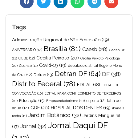
Tags
Administração Regional de São Sebastião
(19)
Brasília
(81)
Caesb
(28)
ANIVERSARIO
(12)
Caesb DF
Cecilia Peixoto
(20)
(11)
CCBB
(12)
Cecília Peixoto Psicóloga
Covid-19
(19)
(10)
Codhab
(11)
deputado distrital Rogério Morro
Detran DF
(64)
DF
(38)
Detran
(13)
da Cruz
(12)
Distrito Federal
(78)
EDITAL
(18)
EDITAL DE
CONVOCAÇÃO
(10)
EDITAL PARA CONHECIMENTO DE TERCEIROS
Educação
(15)
falta de
(10)
Empreendedorismo
(10)
esporte
(12)
GDF
(20)
HOSPITAL DOS DENTES
(19)
agua
(14)
ibaneis
Jardim Botânico
(32)
Jardins Mangueiral
rocha
(11)
Jornal Daqui DF
Jornal
(32)
(17)
(143)