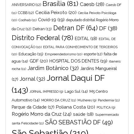
Brasília
(81)
Caesb
(28)
ANIVERSARIO
(12)
Caesb DF
Cecilia Peixoto
(20)
(11)
CCBB
(12)
Cecília Peixoto Psicóloga
Covid-19
(19)
(10)
Codhab
(11)
deputado distrital Rogério Morro
Detran DF
(64)
DF
(38)
Detran
(13)
da Cruz
(12)
Distrito Federal
(78)
EDITAL
(18)
EDITAL DE
CONVOCAÇÃO
(10)
EDITAL PARA CONHECIMENTO DE TERCEIROS
Educação
(15)
falta de
(10)
Empreendedorismo
(10)
esporte
(12)
GDF
(20)
HOSPITAL DOS DENTES
(19)
agua
(14)
ibaneis
Jardim Botânico
(32)
Jardins Mangueiral
rocha
(11)
Jornal Daqui DF
Jornal
(32)
(17)
(143)
Lago Sul
(14)
M5 Centro
JORNAL IMPRESSO
(9)
Automotivo
(14)
MORRO DA CRUZ
(11)
Pandemia
(11)
Mulheres
(9)
Poliana Costa
(20)
Parque da Cidade
(17)
POLITICA
(9)
Rogério Morro da Cruz
(24)
saúde
(18)
Supermercado
SÃO SEBASTIÃO DF
(49)
santa Felicidade
(11)
São Sebastião
(219)