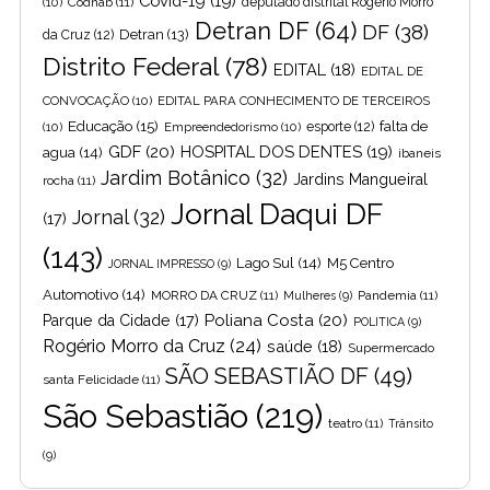
Covid-19
(19)
(10)
Codhab
(11)
deputado distrital Rogério Morro
Detran DF
(64)
DF
(38)
Detran
(13)
da Cruz
(12)
Distrito Federal
(78)
EDITAL
(18)
EDITAL DE
CONVOCAÇÃO
(10)
EDITAL PARA CONHECIMENTO DE TERCEIROS
Educação
(15)
falta de
(10)
Empreendedorismo
(10)
esporte
(12)
GDF
(20)
HOSPITAL DOS DENTES
(19)
agua
(14)
ibaneis
Jardim Botânico
(32)
Jardins Mangueiral
rocha
(11)
Jornal Daqui DF
Jornal
(32)
(17)
(143)
Lago Sul
(14)
M5 Centro
JORNAL IMPRESSO
(9)
Automotivo
(14)
MORRO DA CRUZ
(11)
Pandemia
(11)
Mulheres
(9)
Poliana Costa
(20)
Parque da Cidade
(17)
POLITICA
(9)
Rogério Morro da Cruz
(24)
saúde
(18)
Supermercado
SÃO SEBASTIÃO DF
(49)
santa Felicidade
(11)
São Sebastião
(219)
teatro
(11)
Trânsito
(9)