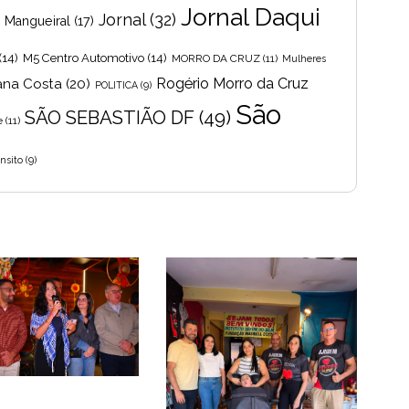
Jornal Daqui
Jornal
(32)
s Mangueiral
(17)
(14)
M5 Centro Automotivo
(14)
MORRO DA CRUZ
(11)
Mulheres
Rogério Morro da Cruz
ana Costa
(20)
POLITICA
(9)
São
SÃO SEBASTIÃO DF
(49)
e
(11)
nsito
(9)