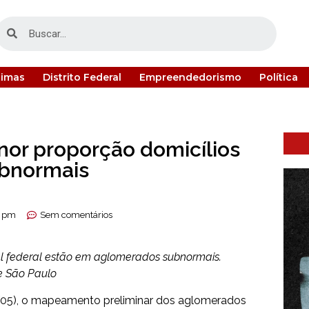
timas
Distrito Federal
Empreendedorismo
Política
enor proporção domicílios
bnormais
8 pm
Sem comentários
al federal estão em aglomerados subnormais.
e São Paulo
19/05), o mapeamento preliminar dos aglomerados