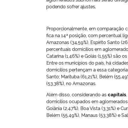
podendo sofrer ajustes.
Proporcionalmente, em comparação 
fica na 14ª posição, com percentual li
Amazonas (34,59%), Espírito Santo (2
percentuais domicílios em aglomerado
Catarina (1,46%) e Goiás (1,55%) são
Entre os municípios do país, há cida
domicílios pertençam a essa categoria: 
Santo; Marituba (61,21%), Belém (55,49
(53,38%), no Amazonas.
Além disso, considerando as
capitais
domicílios ocupados em aglomerados 
Goiânia (2,47%), Boa Vista (3,31%) e C
Belém (55,49%), Manaus (53,38%) e Salv