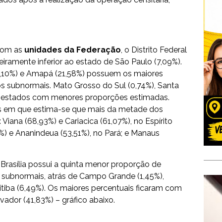
com as
unidades da Federação
, o Distrito Federal
geiramente inferior ao estado de São Paulo (7,09%).
6,10%) e Amapá (21,58%) possuem os maiores
s subnormais. Mato Grosso do Sul (0,74%), Santa
 os estados com menores proporções estimadas.
des em que estima-se que mais da metade dos
Viana (68,93%) e Cariacica (61,07%), no Espírito
%) e Ananindeua (53,51%), no Pará; e Manaus
, Brasília possui a quinta menor proporção de
subnormais, atrás de Campo Grande (1,45%),
uritiba (6,49%). Os maiores percentuais ficaram com
ador (41,83%) – gráfico abaixo.