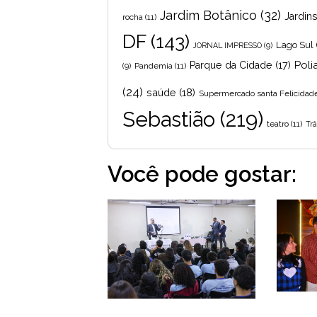
Jardim Botânico
(32)
Jardin
rocha
(11)
DF
(143)
Lago Sul
JORNAL IMPRESSO
(9)
Poli
Parque da Cidade
(17)
Pandemia
(11)
(9)
(24)
saúde
(18)
Supermercado santa Felicidad
Sebastião
(219)
teatro
(11)
Trâ
Você pode gostar: