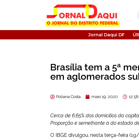
Jornal Daqui DF
Úl
Brasília tem a 5ª m
em aglomerados su
Poliana Costa
maio 19, 2020
12:5
Cerca de 6,65% dos domicílios da capit
Proporção é semelhante à do estado d
O IBGE divulgou, nesta terça-feira (