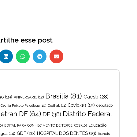
tilhe esse post
Brasília
(81)
Caesb
(28)
ão
(19)
ANIVERSARIO
(12)
Covid-19
(19)
Cecília Peixoto Psicóloga
(10)
Codhab
(11)
deputado
Distrito Federal
etran DF
(64)
DF
(38)
Educação
0)
EDITAL PARA CONHECIMENTO DE TERCEIROS
(10)
GDF
(20)
HOSPITAL DOS DENTES
(19)
 agua
(14)
ibaneis