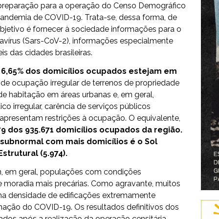
o preparação para a operação do Censo Demográfico
pandemia de COVID-19. Trata-se, dessa forma, de
bjetivo é fornecer à sociedade informações para o
vírus (Sars-CoV-2), informações especialmente
s das cidades brasileiras.
6,65% dos domicílios ocupados estejam em
de ocupação irregular de terrenos de propriedade
 de habitação em áreas urbanas e, em geral,
o irregular, carência de serviços públicos
 apresentam restrições à ocupação. O equivalente,
79 dos 935.671 domicílios ocupados da região.
 subnormal com mais domicílios é o Sol
strutural (5.974).
, em geral, populações com condições
 moradia mais precárias. Como agravante, muitos
 densidade de edificações extremamente
inação do COVID-19. Os resultados definitivos dos
dos após a realização da operação censitária,