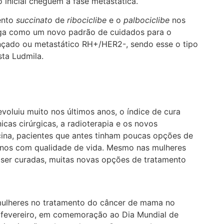
inicial cheguem à fase metastática.
ento
succinato
de
ribociclibe
e o
palbociclibe
nos
ega como um novo padrão de cuidados para o
nçado ou metastático RH+/HER2-, sendo esse o tipo
ta Ludmila.
voluiu muito nos últimos anos, o índice de cura
cas cirúrgicas, a radioterapia e os novos
na, pacientes que antes tinham poucas opções de
anos com qualidade de vida. Mesmo nas mulheres
ser curadas, muitas novas opções de tratamento
mulheres no tratamento do câncer de mama no
de fevereiro, em comemoração ao Dia Mundial de