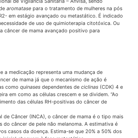
nal de Vigilância Sanitária – Anvisa, sendo
 de
aromatase
para o tratamento de mulheres na pós
 em estágio avançado ou metastático. É indicado
necessidade de uso de quimioterapia citotóxica. Ou
ara câncer de mama avançado positivo para
ue a medicação representa uma mudança de
âncer de mama já que o mecanismo de ação é
das como
quinases
dependentes de
ciclinas
(CDK) 4 e
eira em como as células crescem e se dividem. “Ao
imento das células RH-positivas do câncer de
l de Câncer (INCA), o câncer de mama é o tipo mais
is do câncer de pele não melanoma. A estimativa é
ovos casos da doença. Estima-se que 20% a 50% dos