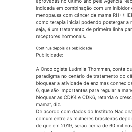
aprovadas no último ano pela Agência Nacio
indicada em combinação com um inibidor
menopausa com câncer de mama RH+/HER2-
como terapia inicial podendo postergar a 
seja, é um tratamento de primeira linha p
receptores hormonais.
Continua depois da publicidade
Publicidade:
A Oncologista Ludmila Thommen, conta q
paradigma no cenário de tratamento do c
bloquear a atividade de enzimas conheci
6, que são importantes para regular a man
bloquear as CDK4 e CDK6, retarda o cresc
mama”, diz.
De acordo com dados do Instituto Naciona
comum entre as mulheres brasileiras depo
de que em 2019, serão cerca de 60 mil n