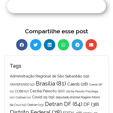
Compartilhe esse post
Tags
Administração Regional de São Sebastião
(19)
Brasília
(81)
Caesb
(28)
ANIVERSARIO
(12)
Caesb DF
Cecilia Peixoto
(20)
(11)
CCBB
(12)
Cecília Peixoto Psicóloga
Covid-19
(19)
(10)
Codhab
(11)
deputado distrital Rogério Morro
Detran DF
(64)
DF
(38)
Detran
(13)
da Cruz
(12)
Distrito Federal
(78)
EDITAL
(18)