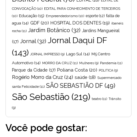
EDITAL DE
CONVOCAÇÃO
(10)
EDITAL PARA CONHECIMENTO DE TERCEIROS
Educação
(15)
falta de
(10)
Empreendedorismo
(10)
esporte
(12)
GDF
(20)
HOSPITAL DOS DENTES
(19)
agua
(14)
ibaneis
Jardim Botânico
(32)
Jardins Mangueiral
rocha
(11)
Jornal Daqui DF
Jornal
(32)
(17)
(143)
Lago Sul
(14)
M5 Centro
JORNAL IMPRESSO
(9)
Automotivo
(14)
MORRO DA CRUZ
(11)
Pandemia
(11)
Mulheres
(9)
Poliana Costa
(20)
Parque da Cidade
(17)
POLITICA
(9)
Rogério Morro da Cruz
(24)
saúde
(18)
Supermercado
SÃO SEBASTIÃO DF
(49)
santa Felicidade
(11)
São Sebastião
(219)
teatro
(11)
Trânsito
(9)
Você pode gostar: