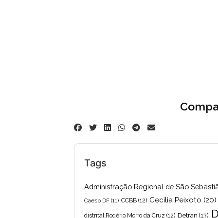
Compar
Tags
Administração Regional de São Sebasti
Cecilia Peixoto
(20)
Caesb DF
(11)
CCBB
(12)
D
Detran
(13)
distrital Rogério Morro da Cruz
(12)