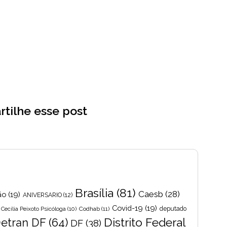
tilhe esse post
Brasília
(81)
Caesb
(28)
ão
(19)
ANIVERSARIO
(12)
Covid-19
(19)
Cecília Peixoto Psicóloga
(10)
Codhab
(11)
deputado
Distrito Federal
etran DF
(64)
DF
(38)