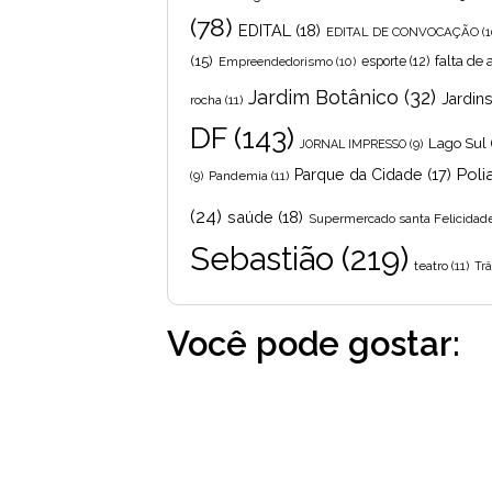
(78)
EDITAL
(18)
EDITAL DE CONVOCAÇÃO
(1
(15)
falta de
Empreendedorismo
(10)
esporte
(12)
Jardim Botânico
(32)
Jardin
rocha
(11)
DF
(143)
Lago Sul
JORNAL IMPRESSO
(9)
Poli
Parque da Cidade
(17)
Pandemia
(11)
(9)
(24)
saúde
(18)
Supermercado santa Felicidad
Sebastião
(219)
teatro
(11)
Trâ
Você pode gostar: