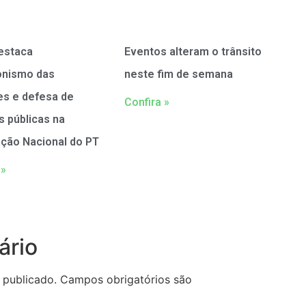
estaca
Eventos alteram o trânsito
onismo das
neste fim de semana
es e defesa de
Confira »
as públicas na
ção Nacional do PT
 »
ário
 publicado.
Campos obrigatórios são