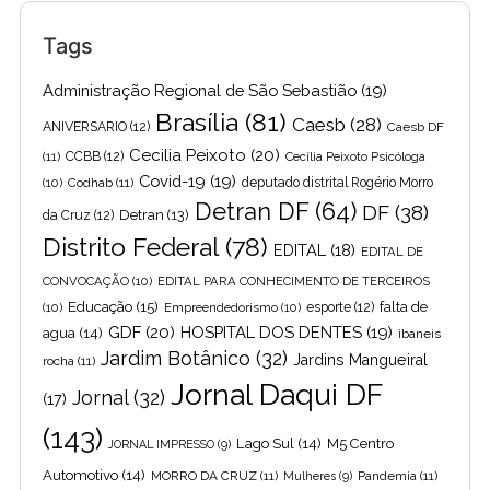
Tags
Administração Regional de São Sebastião
(19)
Brasília
(81)
Caesb
(28)
ANIVERSARIO
(12)
Caesb DF
Cecilia Peixoto
(20)
(11)
CCBB
(12)
Cecília Peixoto Psicóloga
Covid-19
(19)
(10)
Codhab
(11)
deputado distrital Rogério Morro
Detran DF
(64)
DF
(38)
Detran
(13)
da Cruz
(12)
Distrito Federal
(78)
EDITAL
(18)
EDITAL DE
CONVOCAÇÃO
(10)
EDITAL PARA CONHECIMENTO DE TERCEIROS
Educação
(15)
falta de
(10)
Empreendedorismo
(10)
esporte
(12)
GDF
(20)
HOSPITAL DOS DENTES
(19)
agua
(14)
ibaneis
Jardim Botânico
(32)
Jardins Mangueiral
rocha
(11)
Jornal Daqui DF
Jornal
(32)
(17)
(143)
Lago Sul
(14)
M5 Centro
JORNAL IMPRESSO
(9)
Automotivo
(14)
MORRO DA CRUZ
(11)
Pandemia
(11)
Mulheres
(9)