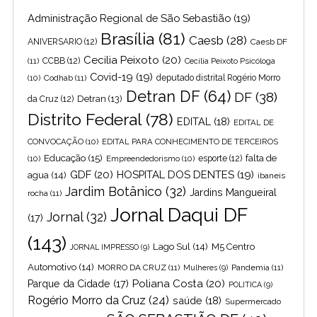
Administração Regional de São Sebastião
(19)
Brasília
(81)
Caesb
(28)
ANIVERSARIO
(12)
Caesb DF
Cecilia Peixoto
(20)
(11)
CCBB
(12)
Cecília Peixoto Psicóloga
Covid-19
(19)
(10)
Codhab
(11)
deputado distrital Rogério Morro
Detran DF
(64)
DF
(38)
Detran
(13)
da Cruz
(12)
Distrito Federal
(78)
EDITAL
(18)
EDITAL DE
CONVOCAÇÃO
(10)
EDITAL PARA CONHECIMENTO DE TERCEIROS
Educação
(15)
falta de
(10)
Empreendedorismo
(10)
esporte
(12)
GDF
(20)
HOSPITAL DOS DENTES
(19)
agua
(14)
ibaneis
Jardim Botânico
(32)
Jardins Mangueiral
rocha
(11)
Jornal Daqui DF
Jornal
(32)
(17)
(143)
Lago Sul
(14)
M5 Centro
JORNAL IMPRESSO
(9)
Automotivo
(14)
MORRO DA CRUZ
(11)
Pandemia
(11)
Mulheres
(9)
Poliana Costa
(20)
Parque da Cidade
(17)
POLITICA
(9)
Rogério Morro da Cruz
(24)
saúde
(18)
Supermercado